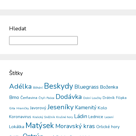
Hledat
Štítky
Beskydy
Adélka
Bluegrass
Boženka
Běhání
Dodávka
Brno
Čerňavina
Drátník
Filipka
Čtyři Palice
Dolní Loučky
Jeseníky
Kamenitý
Kolo
Javorový
Gita
Hraničky
Ládin
Koronavirus
Lednice
Kralický Sněžník
Krušné hory
Lezení
Matýsek
Moravský kras
Lokálka
Orlické hory