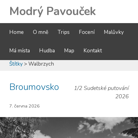
Modrý Pavouček
Home
O mně
Trips
Focení
Malůvky
Má místa
Hudba
Map
Kontakt
Štítky
> Walbrzych
Broumovsko
1/2 Sudetské putování
2026
7. června 2026