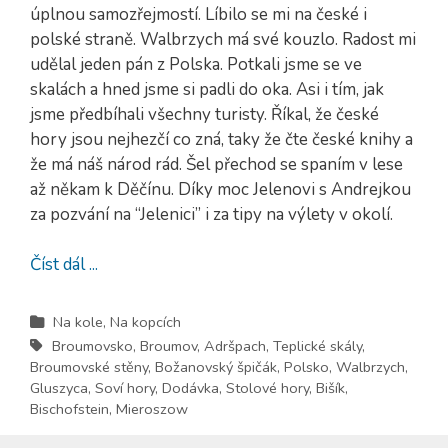
úplnou samozřejmostí. Líbilo se mi na české i
polské straně. Walbrzych má své kouzlo. Radost mi
udělal jeden pán z Polska. Potkali jsme se ve
skalách a hned jsme si padli do oka. Asi i tím, jak
jsme předbíhali všechny turisty. Říkal, že české
hory jsou nejhezčí co zná, taky že čte české knihy a
že má náš národ rád. Šel přechod se spaním v lese
až někam k Děčínu. Díky moc Jelenovi s Andrejkou
za pozvání na “Jelenici” i za tipy na výlety v okolí.
Číst dál ...
Na kole
,
Na kopcích
Broumovsko
,
Broumov
,
Adršpach
,
Teplické skály
,
Broumovské stěny
,
Božanovský špičák
,
Polsko
,
Walbrzych
,
Gluszyca
,
Soví hory
,
Dodávka
,
Stolové hory
,
Bišík
,
Bischofstein
,
Mieroszow