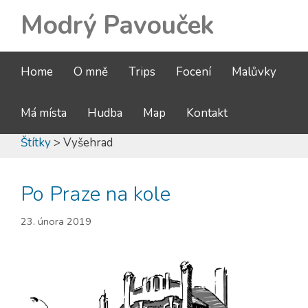
Modrý Pavouček
Home
O mně
Trips
Focení
Malůvky
Má místa
Hudba
Map
Kontakt
Štítky
> Vyšehrad
Po Praze na kole
23. února 2019