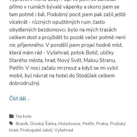
přímo v ruinách bývalé vápenky a skoro jsem se
tam potmě i bál. Podobný pocit jsem pak zažil ještě
vícekrát - různých opuštěných ruin, často
obydlených bezdomovci, bylo na mých trasách
celkem dost a projíždět to pozdě večer potmě není
nic příjemného. V pondělí jsem projel hodně míst,
která mám rád - Vyšehrad, potok Botič, uličky
Starého města, hrad, Nový Svět, Malou Stranu,
Petřín. V noci začalo mrznout a když se mi vybil
mobil, byl návrat na hotel do Stodůlek celkem
dobrodružný.
Číst dál ...
Na kole
Braník
,
Divoká Šárka
,
Holešovice
,
Petřín
,
Praha
,
Pražský
hrad
,
Prokopské údolí
,
Vyšehrad