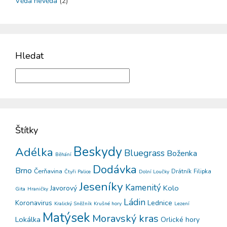
Věda nevěda
(2)
Hledat
Štítky
Beskydy
Adélka
Bluegrass
Boženka
Běhání
Dodávka
Brno
Čerňavina
Drátník
Filipka
Čtyři Palice
Dolní Loučky
Jeseníky
Kamenitý
Kolo
Javorový
Gita
Hraničky
Ládin
Koronavirus
Lednice
Kralický Sněžník
Krušné hory
Lezení
Matýsek
Moravský kras
Lokálka
Orlické hory