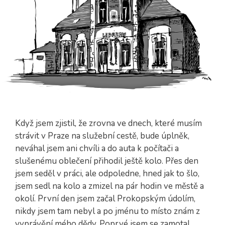
Když jsem zjistil, že zrovna ve dnech, které musím
strávit v Praze na služební cestě, bude úplněk,
neváhal jsem ani chvíli a do auta k počítači a
slušenému oblečení přihodil ještě kolo. Přes den
jsem seděl v práci, ale odpoledne, hned jak to šlo,
jsem sedl na kolo a zmizel na pár hodin ve městě a
okolí. První den jsem začal Prokopským údolím,
nikdy jsem tam nebyl a po jménu to místo znám z
vyprávění mého dědy. Poprvé jsem se zamotal