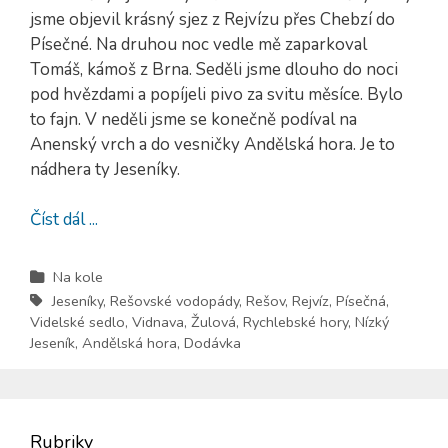
jsme objevil krásný sjez z Rejvízu přes Chebzí do
Písečné. Na druhou noc vedle mě zaparkoval
Tomáš, kámoš z Brna. Seděli jsme dlouho do noci
pod hvězdami a popíjeli pivo za svitu měsíce. Bylo
to fajn. V neděli jsme se konečně podíval na
Anenský vrch a do vesničky Andělská hora. Je to
nádhera ty Jeseníky.
Číst dál ...
Na kole
Jeseníky
,
Rešovské vodopády
,
Rešov
,
Rejvíz
,
Písečná
,
Videlské sedlo
,
Vidnava
,
Žulová
,
Rychlebské hory
,
Nízký
Jeseník
,
Andělská hora
,
Dodávka
Rubriky