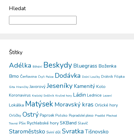
Hledat
Štítky
Beskydy
Adélka
Bluegrass
Boženka
Běhání
Dodávka
Brno
Čerňavina
Drátník
Filipka
Čtyři Palice
Dolní Loučky
Jeseníky
Kamenitý
Kolo
Javorový
Gita
Hraničky
Ládin
Koronavirus
Lednice
Kralický Sněžník
Krušné hory
Lezení
Matýsek
Moravský kras
Lokálka
Orlické hory
Ostrý
Orličky
Paprsek
Polsko
Popradské pleso
Praděd
Přechod
SKBand
Rychlebské hory
PSix
Slavíč
Travná
Svratka
Staroměstsko
Tišnovsko
Sviní důl