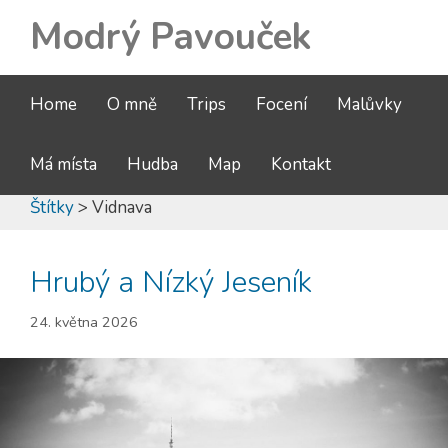
Modrý Pavouček
Home
O mně
Trips
Focení
Malůvky
Má místa
Hudba
Map
Kontakt
Štítky
> Vidnava
Hrubý a Nízký Jeseník
24. května 2026