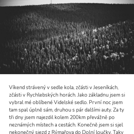
Víkend strávený v sedle kola, zčásti v Jeseníkách,
zčásti v Rychlebských horách. Jako základnu jsem si
vybral mé oblíbené Videlské sedlo. První noc jsem
tam spal úplně sám, druhou s pár dalšími auty. Za ty
tři dny jsem najezdil kolem 200km převážně po
neznámých místech a cestách. Konečně jsem si sjel
nekonečný sjezd z Rýmařova do Dolní loučky. Taky