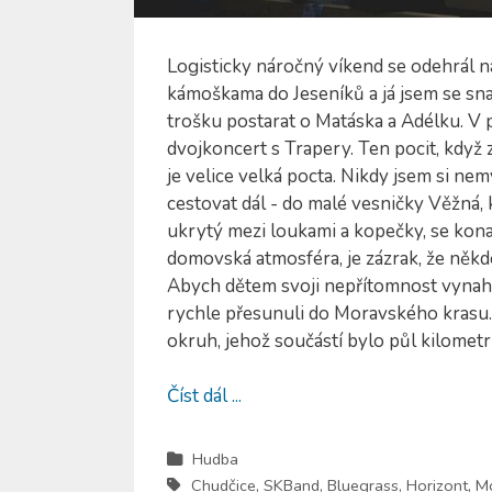
Logisticky náročný víkend se odehrál n
kámoškama do Jeseníků a já jsem se sna
trošku postarat o Matáska a Adélku. V 
dvojkoncert s Trapery. Ten pocit, když 
je velice velká pocta. Nikdy jsem si ne
cestovat dál - do malé vesničky Věžná, 
ukrytý mezi loukami a kopečky, se konal
domovská atmosféra, je zázrak, že někd
Abych dětem svoji nepřítomnost vynahrad
rychle přesunuli do Moravského krasu. 
okruh, jehož součástí bylo půl kilometru
Číst dál ...
Hudba
Chudčice
,
SKBand
,
Bluegrass
,
Horizont
,
Mo