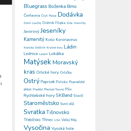
Bluegrass
Boženka
Brno
Dodávka
Čerňavina
Čtyři Palice
Drátník
Filipka
Gita
Dolní Loučky
Hraničky
Jeseníky
Javorový
Kamenitý
Kolo
Koronavirus
Ládin
Kralický Sněžník
Krušné hory
Lokálka
Lednice
Lezení
Matýsek
Moravský
kras
Orlické hory
Orličky
e
Ostrý
Paprsek
Polsko
Popradské
i
pleso
PSix
Praděd
Přechod Travná
SKBand
Rychlebské hory
Slavíč
Staroměstsko
Sviní důl
Svratka
Tišnovsko
Třinec
Třebíčsko
Velký Máj
USA
Vysočina
Vysoká hole