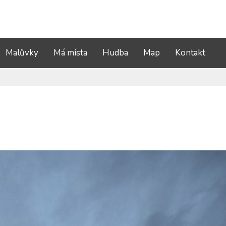
Malůvky
Má místa
Hudba
Map
Kontakt