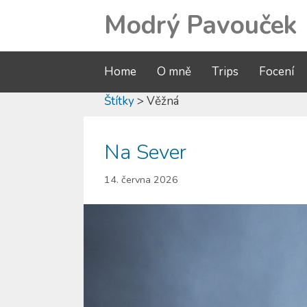
Modrý Pavouček
Home
O mně
Trips
Focení
Štítky
> Věžná
Na Sever
14. června 2026