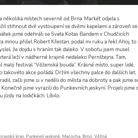
a několika místech severně od Brna. Markét odjela s
žil stihnout dvě vystoupení se dvěmi kapelami a zároveň se
pátek jsme odehráli se Svaťa Kotas Bandem v Chudčicích
za mnou přišel Robert Křesťan, podal mi ruku a řekl Ahoj, to
myslel, že dojdu s hraním tak daleko. V sobotu jsem musel
která leží v nádherné krajině nedaleko Pernštejna. Tam,
 malý festival “Věženská bouda”. Krásné místo, super lidé,
o takovéto akce pořádá. Držím všechny palce do dalších let.
il, zašli jsme si v neděli do města na dobroty a pak jsme s
Konečně jsme vyrazili do Punkevních jeskyní. Projeli jsme s
 jízdy na lodičkách. Líbilo.
ravský kras
,
Punkevní jeskyně
,
Macocha
,
Brno
,
Věžná