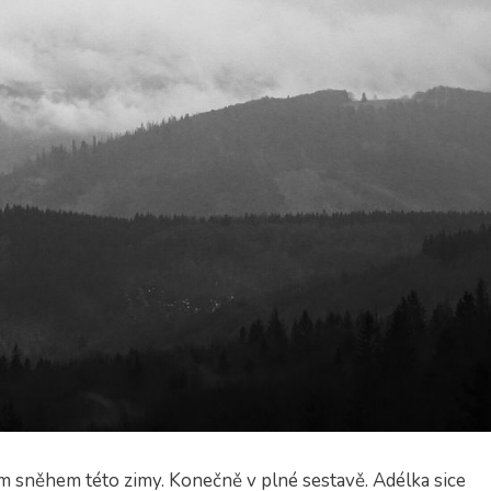
ím sněhem této zimy. Konečně v plné sestavě. Adélka sice