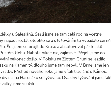
lky u Salesiánů. Sešli jsme se tam celá rodina včetně
y napadl roztál, oteplilo se a s lyžováním to vypadalo černě
o. Šel jsem se projít do Krasu a absolovoval pár kiláků
ustém žlebu. Nahoře nikde nic, zajímavé. Přejeli jsme do
žování nakonec došlo. V Polsku na Zlotem Gruni se jezdilo.
ázku na Kamenitý, dlouho jsme tam nebyli. V Brně jsme jen
vratky. Příchod nového roku jsme vítali tradičně s Kámou,
iv se, na Harusáku se lyžovalo. Dva dny lyžování jsme fak
vátky jsme si užili.