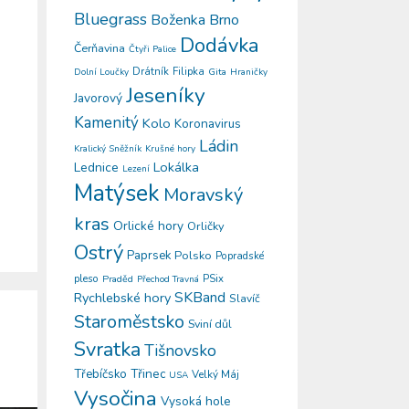
Bluegrass
Boženka
Brno
Dodávka
Čerňavina
Čtyři Palice
Drátník
Filipka
Gita
Dolní Loučky
Hraničky
Jeseníky
Javorový
Kamenitý
Kolo
Koronavirus
Ládin
Kralický Sněžník
Krušné hory
Lokálka
Lednice
Lezení
Matýsek
Moravský
kras
Orlické hory
Orličky
Ostrý
Paprsek
Polsko
Popradské
pleso
PSix
Praděd
Přechod Travná
SKBand
Rychlebské hory
Slavíč
Staroměstsko
Sviní důl
Svratka
Tišnovsko
Třinec
Třebíčsko
Velký Máj
USA
Vysočina
Vysoká hole