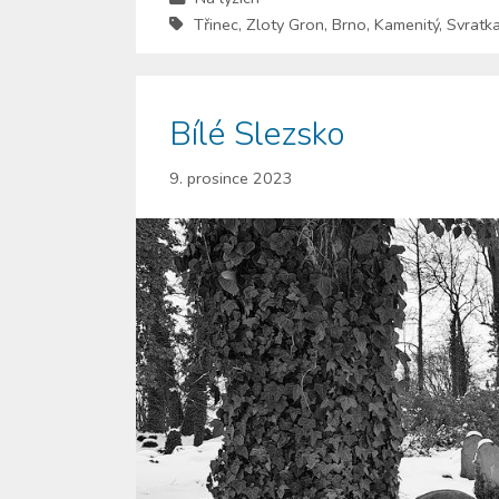
Třinec
,
Zloty Gron
,
Brno
,
Kamenitý
,
Svratk
Bílé Slezsko
9. prosince 2023