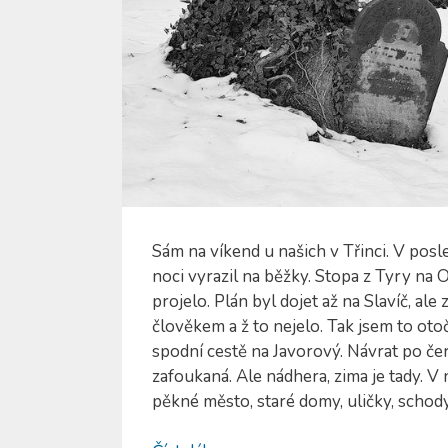
Sám na víkend u našich v Třinci. V pos
noci vyrazil na běžky. Stopa z Tyry na Os
projelo. Plán byl dojet až na Slavíč, a
člověkem a ž to nejelo. Tak jsem to ot
spodní cestě na Javorový. Návrat po če
zafoukaná. Ale nádhera, zima je tady. V
pěkné město, staré domy, uličky, schody,