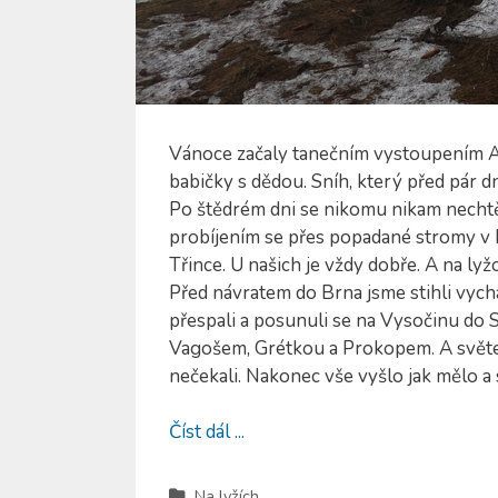
Vánoce začaly tanečním vystoupením Adé
babičky s dědou. Sníh, který před pár dn
Po štědrém dni se nikomu nikam nechtěl
probíjením se přes popadané stromy v P
Třince. U našich je vždy dobře. A na ly
Před návratem do Brna jsme stihli vych
přespali a posunuli se na Vysočinu do S
Vagošem, Grétkou a Prokopem. A světe d
nečekali. Nakonec vše vyšlo jak mělo a s
Číst dál ...
Na lyžích