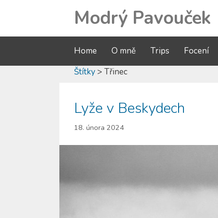
Modrý Pavouček
Home
O mně
Trips
Focení
Štítky
> Třinec
Lyže v Beskydech
18. února 2024