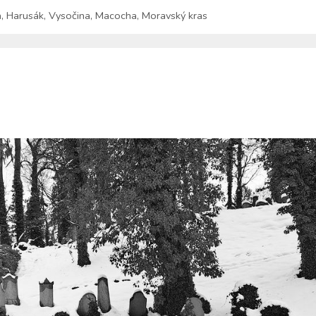
a
,
Harusák
,
Vysočina
,
Macocha
,
Moravský kras