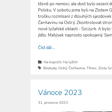
těsně po nemoci, ale dost bylo sezení d
Polsku. V sobotu jsme byli na Zlotem G
trošku rozmlsaní z dlouhých sjezdovek 
Čerňavinu na Ostrý. Zkontrolovat strom
nové lyžařské oblasti - Szczyrk. A bylo 
jídlo. Matýsek naprosto spokojený. Se
Číst dál ...
Na kopcích
,
Na lyžích
Beskydy
,
Ostrý
,
Čerňavina
,
Třinec
,
Zloty G
Vánoce 2023
31. prosince 2023