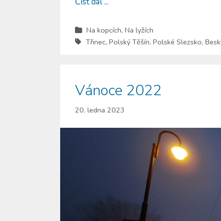
Číst dál ...
Na kopcích
,
Na lyžích
Třinec
,
Polský Těšín
,
Polské Slezsko
,
Besk
Vánoce 2022
20. ledna 2023