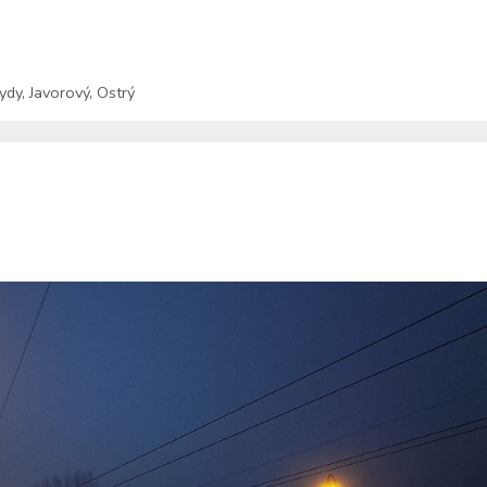
ydy
,
Javorový
,
Ostrý