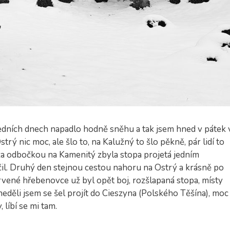
ledních dnech napadlo hodně sněhu a tak jsem hned v pátek 
trý nic moc, ale šlo to, na Kalužný to šlo pěkně, pár lidí to
le za odbočkou na Kamenitý zbyla stopa projetá jedním
očil. Druhý den stejnou cestou nahoru na Ostrý a krásně po
rvené hřebenovce už byl opět boj, rozšlapaná stopa, místy
 neděli jsem se šel projít do Cieszyna (Polského Těšína), moc
 líbí se mi tam.