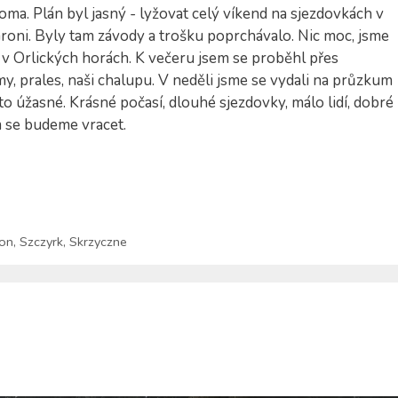
oma. Plán byl jasný - lyžovat celý víkend na sjezdovkách v
roni. Byly tam závody a trošku poprchávalo. Nic moc, jsme
v Orlických horách. K večeru jsem se proběhl přes
y, prales, naši chalupu. V neděli jsme se vydali na průzkum
to úžasné. Krásné počasí, dlouhé sjezdovky, málo lidí, dobré
m se budeme vracet.
ron
,
Szczyrk
,
Skrzyczne