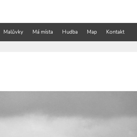
Malůvky
Má místa
Hudba
Map
Kontakt