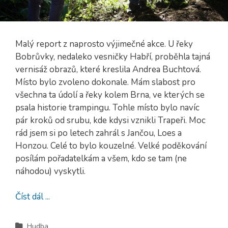
Malý report z naprosto výjimečné akce. U řeky
Bobrůvky, nedaleko vesničky Habří, proběhla tajná
vernisáž obrazů, které kreslila Andrea Buchtová.
Místo bylo zvoleno dokonale. Mám slabost pro
všechna ta údolí a řeky kolem Brna, ve kterých se
psala historie trampingu. Tohle místo bylo navíc
pár kroků od srubu, kde kdysi vznikli Trapeři. Moc
rád jsem si po letech zahrál s Jančou, Loes a
Honzou. Celé to bylo kouzelné. Velké poděkování
posílám pořadatelkám a všem, kdo se tam (ne
náhodou) vyskytli.
Číst dál ...
Hudba