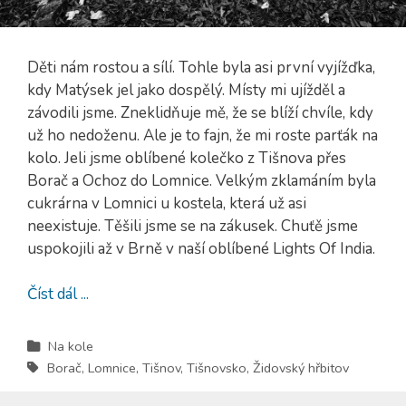
Děti nám rostou a sílí. Tohle byla asi první vyjížďka,
kdy Matýsek jel jako dospělý. Místy mi ujížděl a
závodili jsme. Zneklidňuje mě, že se blíží chvíle, kdy
už ho nedoženu. Ale je to fajn, že mi roste parťák na
kolo. Jeli jsme oblíbené kolečko z Tišnova přes
Borač a Ochoz do Lomnice. Velkým zklamáním byla
cukrárna v Lomnici u kostela, která už asi
neexistuje. Těšili jsme se na zákusek. Chuťě jsme
uspokojili až v Brně v naší oblíbené Lights Of India.
Číst dál ...
Na kole
Borač
,
Lomnice
,
Tišnov
,
Tišnovsko
,
Židovský hřbitov