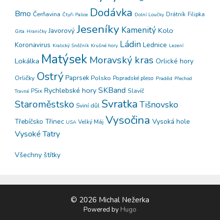
Dodávka
Brno
Čerňavina
Drátník
Filipka
Čtyři Palice
Dolní Loučky
Jeseníky
Kamenitý
Kolo
Javorový
Gita
Hraničky
Ládin
Koronavirus
Lednice
Kralický Sněžník
Krušné hory
Lezení
Matýsek
Moravský kras
Lokálka
Orlické hory
Ostrý
Orličky
Paprsek
Polsko
Popradské pleso
Praděd
Přechod
SKBand
Rychlebské hory
PSix
Slavíč
Travná
Svratka
Staroměstsko
Tišnovsko
Sviní důl
Vysočina
Třinec
Vysoká hole
Třebíčsko
Velký Máj
USA
Vysoké Tatry
Všechny štítky
© 2026 Michal Nežerka
Powered by
Hugo