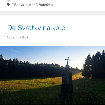
Tišnovsko
,
Habří
,
Bobrůvka
Do Svratky na kole
11. srpna 2024