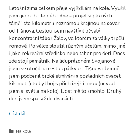
Letošní zima celkem přeje vyjížďkám na kole. Využil
jsem jednoho teplého dne a projel si pěkných
téměř sto kilometrů neznámou krajinou na sever
od Tišnova. Cestou jsem navštívil bývalý
koncentrační tábor Žalov, ve kterém za války trpěli
romové. Po válce sloužil různým účelúm, mimo jiné
i jako rekreační středisko nebo tábor pro děti. Dnes
zde stojí památník. Na liduprázdném Svojanově
jsem se otočil na cestu zpátky do Tišnova. Jemně
jsem podcenil brzké stmívání a posledních dvacet
kilometrů to byl boj s přicházející tmou (nevzal
jsem si světla na kolo). Dost mě to zmohlo. Druhý
den jsem spal až do dvanácti.
Číst dál ...
Na kole