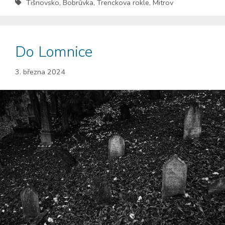
Tišnovsko
,
Bobrůvka
,
Trenckova rokle
,
Mitrov
Do Lomnice
3. března 2024