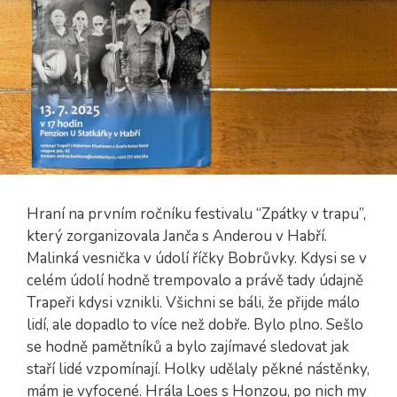
Hraní na prvním ročníku festivalu “Zpátky v trapu”,
který zorganizovala Janča s Anderou v Habří.
Malinká vesnička v údolí říčky Bobrůvky. Kdysi se v
celém údolí hodně trempovalo a právě tady údajně
Trapeři kdysi vznikli. Všichni se báli, že přijde málo
lidí, ale dopadlo to více než dobře. Bylo plno. Sešlo
se hodně pamětníků a bylo zajímavé sledovat jak
staří lidé vzpomínají. Holky udělaly pěkné nástěnky,
mám je vyfocené. Hrála Loes s Honzou, po nich my