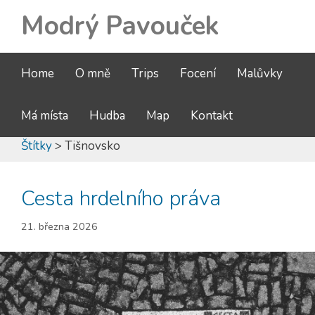
Modrý Pavouček
Home
O mně
Trips
Focení
Malůvky
Má místa
Hudba
Map
Kontakt
Štítky
> Tišnovsko
Cesta hrdelního práva
21. března 2026