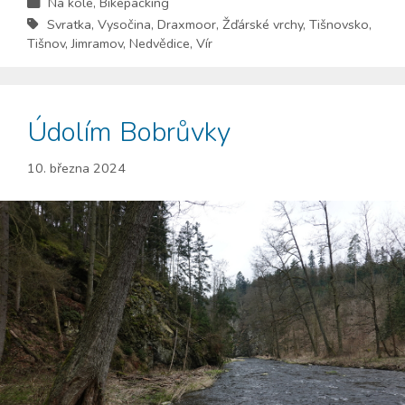
Na kole
,
Bikepacking
Svratka
,
Vysočina
,
Draxmoor
,
Žďárské vrchy
,
Tišnovsko
,
Tišnov
,
Jimramov
,
Nedvědice
,
Vír
Údolím Bobrůvky
10. března 2024