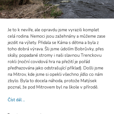
Je to k nevíře, ale opravdu jsme vyrazili komplet
celá rodina. Nemoci jsou zažehnány a můžeme zase
jezdit na výlety. Přidala se Káma s dětma a byla z
toho dobrá výrava. Šli jsme údolím Bobrůvky, přes
skály, popadané stromy i naši slavnou Trenckovu
rokli (noční covidová hra na přežití je pořád
předhazována jako odstrašující příklad). Došli jsme
na Mitrov, kde jsme si opekli všechno jídlo co nám
zbylo. Byla to docela náhoda, protože Matýsek
poznal, že pod Mitrovem byl na škole v přírodě.
Číst dál ...