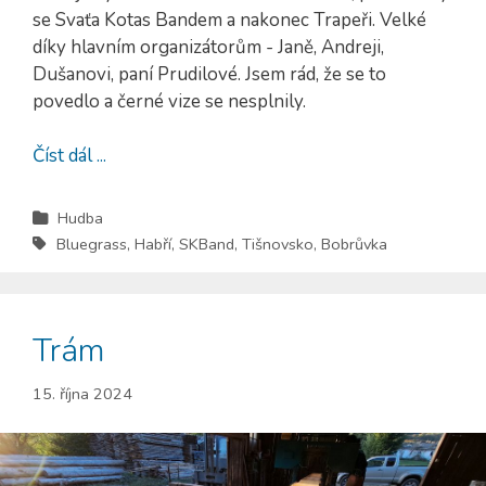
se Svaťa Kotas Bandem a nakonec Trapeři. Velké
díky hlavním organizátorům - Janě, Andreji,
Dušanovi, paní Prudilové. Jsem rád, že se to
povedlo a černé vize se nesplnily.
Číst dál ...
Hudba
Bluegrass
,
Habří
,
SKBand
,
Tišnovsko
,
Bobrůvka
Trám
15. října 2024