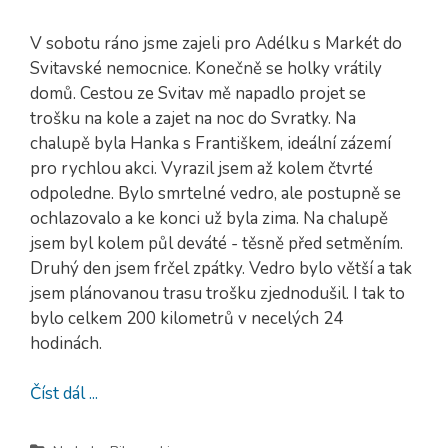
V sobotu ráno jsme zajeli pro Adélku s Markét do
Svitavské nemocnice. Konečně se holky vrátily
domů. Cestou ze Svitav mě napadlo projet se
trošku na kole a zajet na noc do Svratky. Na
chalupě byla Hanka s Františkem, ideální zázemí
pro rychlou akci. Vyrazil jsem až kolem čtvrté
odpoledne. Bylo smrtelné vedro, ale postupně se
ochlazovalo a ke konci už byla zima. Na chalupě
jsem byl kolem půl deváté - těsně před setměním.
Druhý den jsem frčel zpátky. Vedro bylo větší a tak
jsem plánovanou trasu trošku zjednodušil. I tak to
bylo celkem 200 kilometrů v necelých 24
hodinách.
Číst dál ...