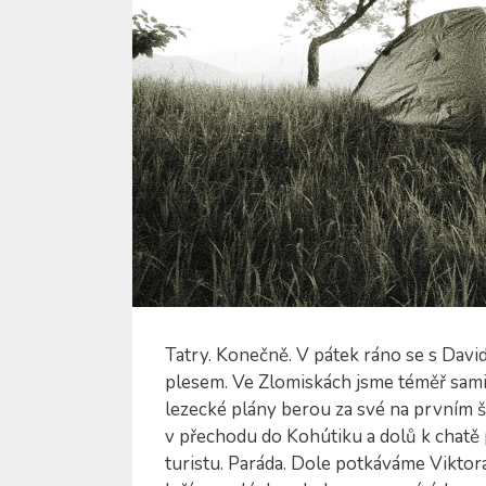
Tatry. Konečně. V pátek ráno se s Dav
plesem. Ve Zlomiskách jsme téměř sami
lezecké plány berou za své na prvním št
v přechodu do Kohútiku a dolů k chat
turistu. Paráda. Dole potkáváme Viktor