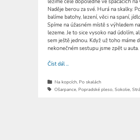
ležíme celé dopoledne ve spacácích na ve
Naděje berou za své. Hurá na skalky. P
balíme batohy, lezení, věci na spaní, jí
Spíme na úžasném místě s výhledem na 
lezeme. Je to sice vysoko nad údolím, al
sem ještě jednou. Když už toho máme do
nekonečném sestupu jsme zpět u auta.
Číst dál ...
Na kopcích
,
Po skalách
Ošarpance
,
Popradské pleso
,
Sokolie
,
Str