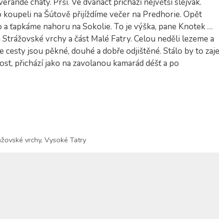
randě chaty. Prší. Ve dvanáct přichází největší slejvák.
o koupeli na Šútově přijíždíme večer na Predhorie. Opět
dlo a ťapkáme nahoru na Sokolie. To je výška, pane Knotek …
Strážovské vrchy a část Malé Fatry. Celou neděli lezeme a
e cesty jsou pěkné, douhé a dobře odjištěné. Stálo by to zaje
st, přichází jako na zavolanou kamarád déšť a po
ážovské vrchy
,
Vysoké Tatry