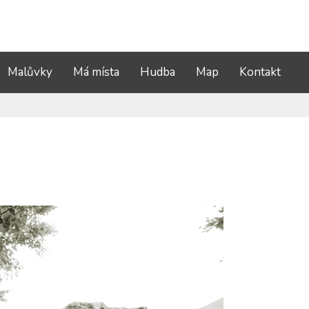
Malůvky
Má místa
Hudba
Map
Kontakt