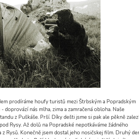
idem prodíráme houfy turistů mezi Štrbským a Popradským
 - doprovází nás mlha, zima a zamračená obloha. Naše
andu z Puškáše. Prší. Díky dešti jsme si pak ale pěkně zalezl
ě pod Rysy. Až dolů na Popradské nepotkáváme žádného
a z Rysů. Konečně jsem dostal jeho nosičskej film. Druhý de