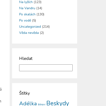
Na lyžích
(123)
Na Vandru
(14)
Po skalách
(130)
Po vodě
(5)
Uncategorized
(214)
Věda nevěda
(2)
Hledat
i
Štítky
n
Beskydy
Adélka
Běhání