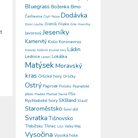
Bluegrass
Boženka
Brno
Dodávka
Čerňavina
Čtyři Palice
Drátník
Filipka
Gita
Dolní Loučky
Hraničky
Jeseníky
t
Javorový
Kamenitý
Kolo
Koronavirus
Ládin
Kralický Sněžník
Krušné hory
Lokálka
Lednice
Lezení
Matýsek
Moravský
kras
Orlické hory
Orličky
Ostrý
Paprsek
Polsko
Popradské
pleso
PSix
Praděd
Přechod Travná
SKBand
Rychlebské hory
Slavíč
Staroměstsko
Sviní důl
Svratka
Tišnovsko
Třinec
Třebíčsko
Velký Máj
USA
Vysočina
Vysoká hole