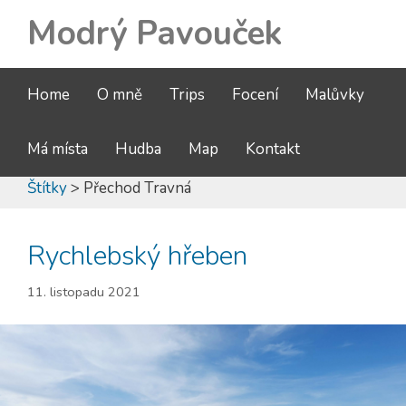
Modrý Pavouček
Home
O mně
Trips
Focení
Malůvky
Má místa
Hudba
Map
Kontakt
Štítky
> Přechod Travná
Rychlebský hřeben
11. listopadu 2021