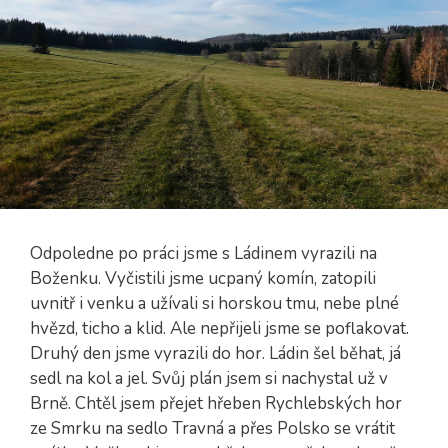
Odpoledne po práci jsme s Ládinem vyrazili na
Boženku. Vyčistili jsme ucpaný komín, zatopili
uvnitř i venku a užívali si horskou tmu, nebe plné
hvězd, ticho a klid. Ale nepřijeli jsme se poflakovat.
Druhý den jsme vyrazili do hor. Ládin šel běhat, já
sedl na kol a jel. Svůj plán jsem si nachystal už v
Brně. Chtěl jsem přejet hřeben Rychlebských hor
ze Smrku na sedlo Travná a přes Polsko se vrátit