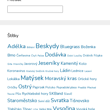
Štítky
Beskydy
Adélka
Bluegrass
Boženka
Běhání
Dodávka
Brno
Čerňavina
Drátník
Filipka
Čtyři Palice
Dolní Loučky
Jeseníky
Kamenitý
Kolo
Javorový
Gita
Hraničky
Ládin
Koronavirus
Lednice
Kralický Sněžník
Krušné hory
Lezení
Matýsek
Moravský kras
Lokálka
Orlické hory
Ostrý
Orličky
Paprsek
Polsko
Popradské pleso
Praděd
Přechod
SKBand
Rychlebské hory
PSix
Slavíč
Travná
Svratka
Staroměstsko
Tišnovsko
Sviní důl
Vysočina
Třinec
Vysoká hole
Třebíčsko
Velký Máj
USA