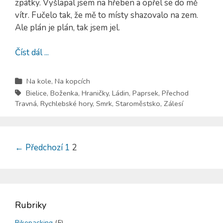
zpátky. Vyšlapal jsem na hřeben a opřel se do mě
vítr. Fučelo tak, že mě to místy shazovalo na zem.
Ale plán je plán, tak jsem jel.
Číst dál ...
Na kole
,
Na kopcích
Bielice
,
Boženka
,
Hraničky
,
Ládin
,
Paprsek
,
Přechod
Travná
,
Rychlebské hory
,
Smrk
,
Staroměstsko
,
Zálesí
←
Předchozí
1
2
Rubriky
Bikepacking
(5)