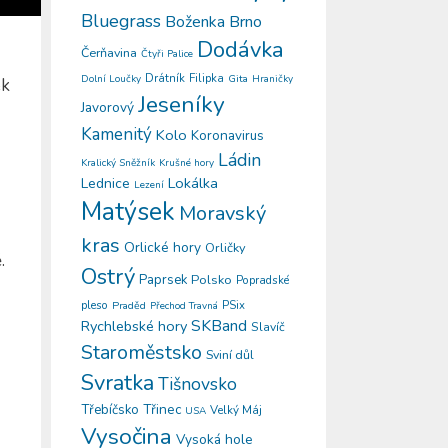
Bluegrass
Boženka
Brno
Dodávka
Čerňavina
Čtyři Palice
Drátník
Filipka
Gita
Dolní Loučky
Hraničky
ek
Jeseníky
Javorový
Kamenitý
Kolo
Koronavirus
Ládin
Kralický Sněžník
Krušné hory
Lokálka
Lednice
Lezení
Matýsek
Moravský
kras
Orlické hory
Orličky
.
Ostrý
Paprsek
Polsko
Popradské
pleso
PSix
Praděd
Přechod Travná
SKBand
Rychlebské hory
Slavíč
Staroměstsko
Sviní důl
Svratka
Tišnovsko
Třinec
Třebíčsko
Velký Máj
USA
Vysočina
Vysoká hole