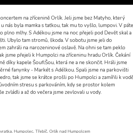
ncertem na zřícenině Orlík. Jeli jsme bez Matyho, který
 u nás byla mamka s taťkou, tak mu to vyšlo, lumpovi. V pát
lo plno mlhy. S Adékou jsme na noc přejeli pod Devět skal a
ti. Ubylo tam stromů, škoda. V sobotu jsme jeli do
em zahráli na narozeninové oslavě. Na ohni se tam peklo
k jsme přejeli k Humpolci na zříceninu hradu Orlík. Čekání
ě díky kapele ŠouflŠou, která ne a ne skončit. Hráli jsme
ěrné fanynky - Markét s Adélkou. Spali jsme na parkovišti
edro, tak jsme se krátce prošli po Humpolci a zamířili k vodě
 úvodním stresu s parkováním, kdy se prostor kolem
e zvládli a až do večera jsme zevlovali u vody.
vratka
,
Humpolec
,
Třebíč
,
Orlík nad Humpolcem