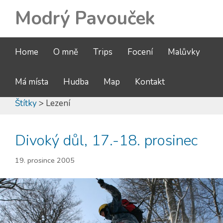
Modrý Pavouček
Home
O mně
Trips
Focení
Malůvky
Má místa
Hudba
Map
Kontakt
Štítky
> Lezení
Divoký důl, 17.-18. prosinec
19. prosince 2005