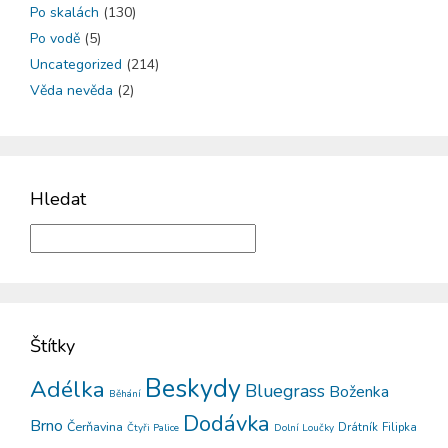
Po skalách
(130)
Po vodě
(5)
Uncategorized
(214)
Věda nevěda
(2)
Hledat
Štítky
Beskydy
Adélka
Bluegrass
Boženka
Běhání
Dodávka
Brno
Čerňavina
Drátník
Filipka
Čtyři Palice
Dolní Loučky