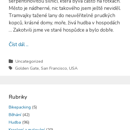
serpentinovitou silnici, která bývá často na fotkách.
Město je nádherné, nic takového jsem ještě neviděl.
Tramvajky tažené lany do neuvěřitelně prudkých
kopců, krásné domy, moře, živá hudba v hospodách
… Zakotvili jsme ve staré hospůdce a bylo dobře.
Číst dál ...
Uncategorized
Golden Gate
,
San Francisco
,
USA
Rubriky
Bikepacking
(5)
Běhání
(42)
Hudba
(96)
Kreslení a malování
(20)