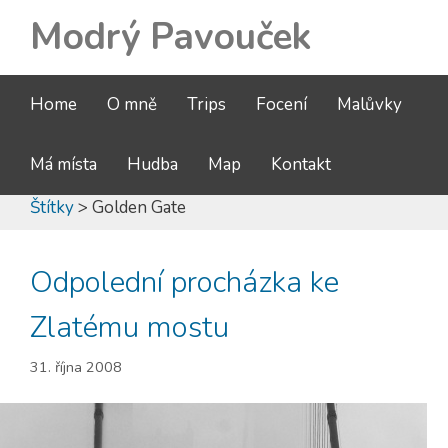
Modrý Pavouček
Home
O mně
Trips
Focení
Malůvky
Má místa
Hudba
Map
Kontakt
Štítky
> Golden Gate
Odpolední procházka ke
Zlatému mostu
31. října 2008