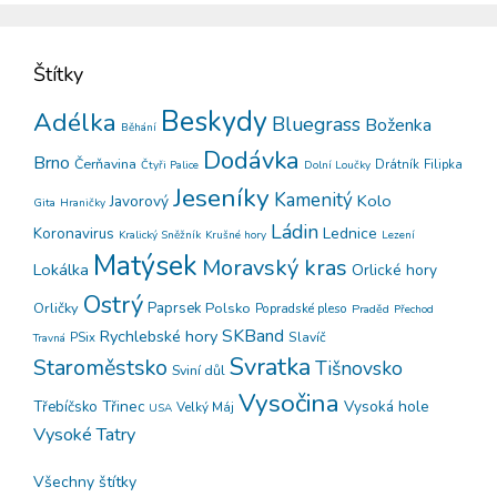
Štítky
Beskydy
Adélka
Bluegrass
Boženka
Běhání
Dodávka
Brno
Čerňavina
Drátník
Filipka
Čtyři Palice
Dolní Loučky
Jeseníky
Kamenitý
Kolo
Javorový
Gita
Hraničky
Ládin
Koronavirus
Lednice
Kralický Sněžník
Krušné hory
Lezení
Matýsek
Moravský kras
Lokálka
Orlické hory
Ostrý
Orličky
Paprsek
Polsko
Popradské pleso
Praděd
Přechod
SKBand
Rychlebské hory
PSix
Slavíč
Travná
Svratka
Staroměstsko
Tišnovsko
Sviní důl
Vysočina
Třinec
Vysoká hole
Třebíčsko
Velký Máj
USA
Vysoké Tatry
Všechny štítky