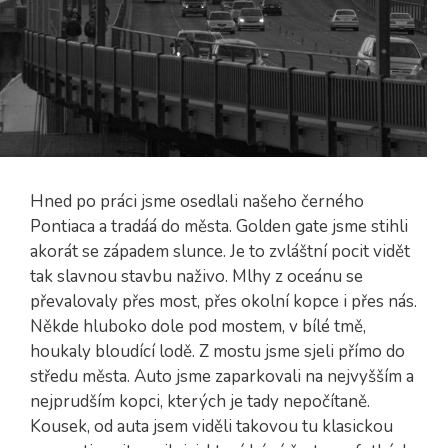
Hned po práci jsme osedlali našeho černého
Pontiaca a tradáá do města. Golden gate jsme stihli
akorát se západem slunce. Je to zvláštní pocit vidět
tak slavnou stavbu naživo. Mlhy z oceánu se
převalovaly přes most, přes okolní kopce i přes nás.
Někde hluboko dole pod mostem, v bílé tmě,
houkaly bloudící lodě. Z mostu jsme sjeli přímo do
středu města. Auto jsme zaparkovali na nejvyšším a
nejprudším kopci, kterých je tady nepočítaně.
Kousek, od auta jsem viděli takovou tu klasickou