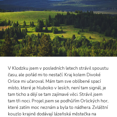
V Klodzku jsem v posledních letech strávil spoustu
času, ale pořád mi to nestačí. Kraj kolem Divoké
Orlice mi učaroval. Mám tam sve oblíbené spací
místo, které je hluboko v lesích, není tam signál, je
tam ticho a dějí se tam zajímavé věci. Strávil jsem
tam tři noci. Projel jsem se podhůřím Orlických hor,
které zatím moc neznám a byla to nádhera. Zvláštní
kouzlo krajině dodávají lázeňská městečka na