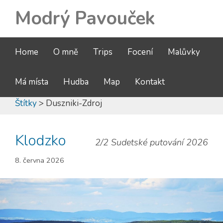
Modrý Pavouček
Home
O mně
Trips
Focení
Malůvky
Má místa
Hudba
Map
Kontakt
Štítky
> Duszniki-Zdroj
Klodzko
2/2 Sudetské putování 2026
8. června 2026