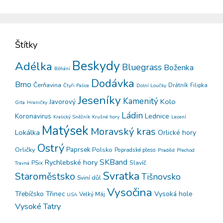
Štítky
Beskydy
Adélka
Bluegrass
Boženka
Běhání
Dodávka
Brno
Čerňavina
Drátník
Filipka
Čtyři Palice
Dolní Loučky
Jeseníky
Kamenitý
Kolo
Javorový
Gita
Hraničky
Ládin
Koronavirus
Lednice
Kralický Sněžník
Krušné hory
Lezení
Matýsek
Moravský kras
Lokálka
Orlické hory
Ostrý
Orličky
Paprsek
Polsko
Popradské pleso
Praděd
Přechod
SKBand
Rychlebské hory
PSix
Slavíč
Travná
Svratka
Staroměstsko
Tišnovsko
Sviní důl
Vysočina
Třinec
Vysoká hole
Třebíčsko
Velký Máj
USA
Vysoké Tatry