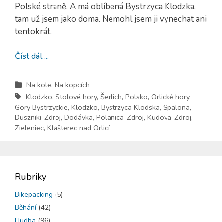
Polské straně. A má oblíbená Bystrzyca Klodzka,
tam už jsem jako doma. Nemohl jsem ji vynechat ani
tentokrát.
Číst dál ...
Na kole
,
Na kopcích
Klodzko
,
Stolové hory
,
Šerlich
,
Polsko
,
Orlické hory
,
Gory Bystrzyckie
,
Klodzko
,
Bystrzyca Klodska
,
Spalona
,
Duszniki-Zdroj
,
Dodávka
,
Polanica-Zdroj
,
Kudova-Zdroj
,
Zieleniec
,
Klášterec nad Orlicí
Rubriky
Bikepacking
(5)
Běhání
(42)
Hudba
(96)