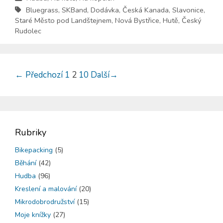
Bluegrass
,
SKBand
,
Dodávka
,
Česká Kanada
,
Slavonice
,
Staré Město pod Landštejnem
,
Nová Bystřice
,
Hutě
,
Český
Rudolec
←
Předchozí
1
2
10
Další
→
Rubriky
Bikepacking
(5)
Běhání
(42)
Hudba
(96)
Kreslení a malování
(20)
Mikrodobrodružství
(15)
Moje knížky
(27)