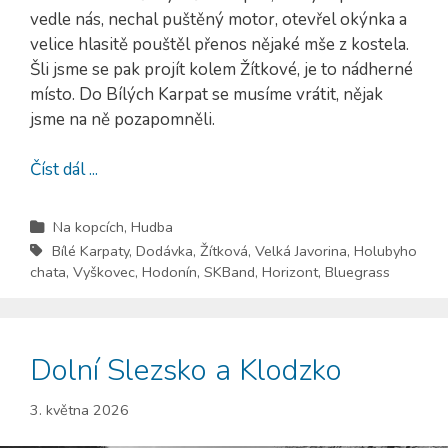
vedle nás, nechal puštěný motor, otevřel okýnka a
velice hlasitě pouštěl přenos nějaké mše z kostela.
Šli jsme se pak projít kolem Žítkové, je to nádherné
místo. Do Bílých Karpat se musíme vrátit, nějak
jsme na ně pozapomněli.
Číst dál ...
Na kopcích
,
Hudba
Bílé Karpaty
,
Dodávka
,
Žítková
,
Velká Javorina
,
Holubyho
chata
,
Vyškovec
,
Hodonín
,
SKBand
,
Horizont
,
Bluegrass
Dolní Slezsko a Klodzko
3. května 2026