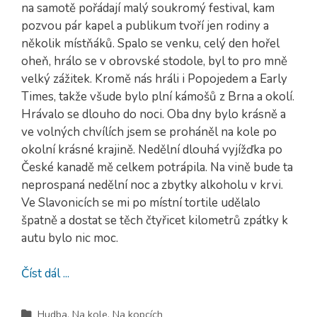
na samotě pořádají malý soukromý festival, kam
pozvou pár kapel a publikum tvoří jen rodiny a
několik místňáků. Spalo se venku, celý den hořel
oheň, hrálo se v obrovské stodole, byl to pro mně
velký zážitek. Kromě nás hráli i Popojedem a Early
Times, takže všude bylo plní kámošů z Brna a okolí.
Hrávalo se dlouho do noci. Oba dny bylo krásně a
ve volných chvílích jsem se proháněl na kole po
okolní krásné krajině. Nedělní dlouhá vyjížďka po
České kanadě mě celkem potrápila. Na vině bude ta
neprospaná nedělní noc a zbytky alkoholu v krvi.
Ve Slavonicích se mi po místní tortile udělalo
špatně a dostat se těch čtyřicet kilometrů zpátky k
autu bylo nic moc.
Číst dál ...
Hudba
,
Na kole
,
Na kopcích