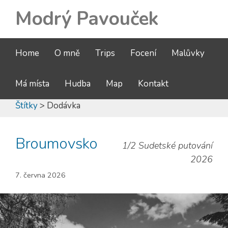
Modrý Pavouček
Home
O mně
Trips
Focení
Malůvky
Má místa
Hudba
Map
Kontakt
Štítky
> Dodávka
Broumovsko
1/2 Sudetské putování
2026
7. června 2026