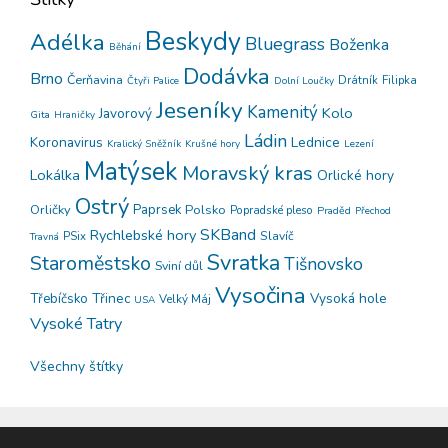
Beskydy
Adélka
Bluegrass
Boženka
Běhání
Dodávka
Brno
Čerňavina
Drátník
Filipka
Čtyři Palice
Dolní Loučky
Jeseníky
Kamenitý
Kolo
Javorový
Gita
Hraničky
Ládin
Koronavirus
Lednice
Kralický Sněžník
Krušné hory
Lezení
Matýsek
Moravský kras
Lokálka
Orlické hory
Ostrý
Orličky
Paprsek
Polsko
Popradské pleso
Praděd
Přechod
SKBand
Rychlebské hory
PSix
Slavíč
Travná
Svratka
Staroměstsko
Tišnovsko
Sviní důl
Vysočina
Třinec
Vysoká hole
Třebíčsko
Velký Máj
USA
Vysoké Tatry
Všechny štítky