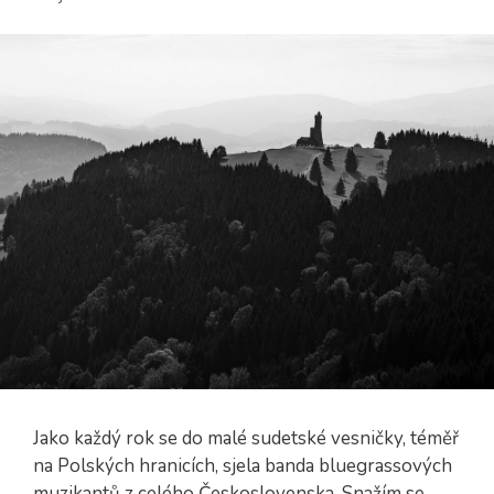
Jako každý rok se do malé sudetské vesničky, téměř
na Polských hranicích, sjela banda bluegrassových
muzikantů z celého Československa. Snažím se