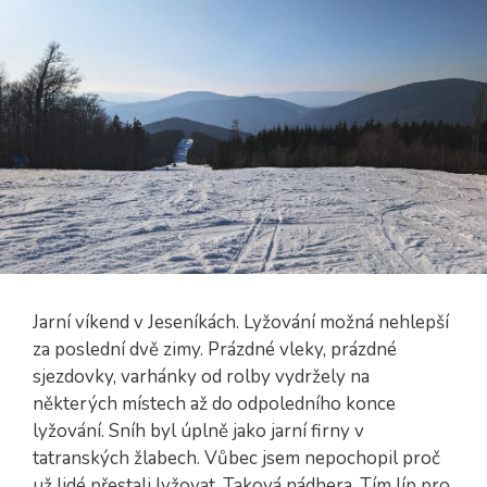
Jarní víkend v Jeseníkách. Lyžování možná nehlepší
za poslední dvě zimy. Prázdné vleky, prázdné
sjezdovky, varhánky od rolby vydržely na
některých místech až do odpoledního konce
lyžování. Sníh byl úplně jako jarní firny v
tatranských žlabech. Vůbec jsem nepochopil proč
už lidé přestali lyžovat. Taková nádhera. Tím líp pro