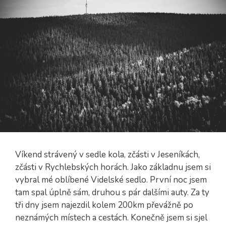
Víkend strávený v sedle kola, zčásti v Jeseníkách,
zčásti v Rychlebských horách. Jako základnu jsem si
vybral mé oblíbené Videlské sedlo. První noc jsem
tam spal úplně sám, druhou s pár dalšími auty. Za ty
tři dny jsem najezdil kolem 200km převážně po
neznámých místech a cestách. Konečně jsem si sjel