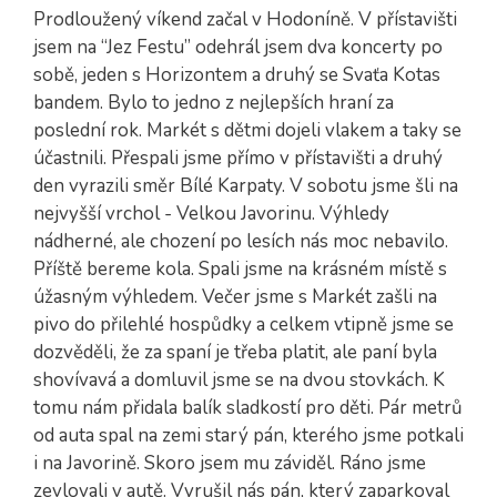
Prodloužený víkend začal v Hodoníně. V přístavišti
jsem na “Jez Festu” odehrál jsem dva koncerty po
sobě, jeden s Horizontem a druhý se Svaťa Kotas
bandem. Bylo to jedno z nejlepších hraní za
poslední rok. Markét s dětmi dojeli vlakem a taky se
účastnili. Přespali jsme přímo v přístavišti a druhý
den vyrazili směr Bílé Karpaty. V sobotu jsme šli na
nejvyšší vrchol - Velkou Javorinu. Výhledy
nádherné, ale chození po lesích nás moc nebavilo.
Příště bereme kola. Spali jsme na krásném místě s
úžasným výhledem. Večer jsme s Markét zašli na
pivo do přilehlé hospůdky a celkem vtipně jsme se
dozvěděli, že za spaní je třeba platit, ale paní byla
shovívavá a domluvil jsme se na dvou stovkách. K
tomu nám přidala balík sladkostí pro děti. Pár metrů
od auta spal na zemi starý pán, kterého jsme potkali
i na Javorině. Skoro jsem mu záviděl. Ráno jsme
zevlovali v autě. Vyrušil nás pán, který zaparkoval