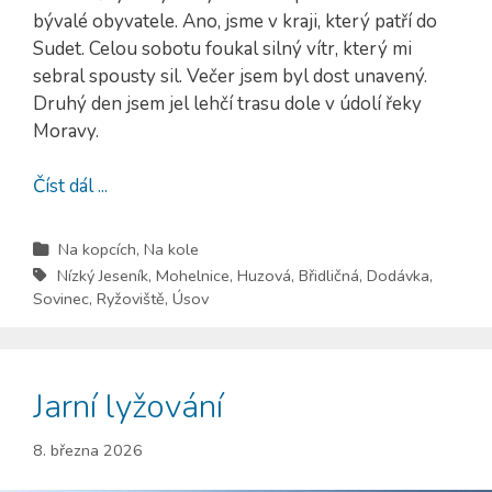
bývalé obyvatele. Ano, jsme v kraji, který patří do
Sudet. Celou sobotu foukal silný vítr, který mi
sebral spousty sil. Večer jsem byl dost unavený.
Druhý den jsem jel lehčí trasu dole v údolí řeky
Moravy.
Číst dál ...
Na kopcích
,
Na kole
Nízký Jeseník
,
Mohelnice
,
Huzová
,
Břidličná
,
Dodávka
,
Sovinec
,
Ryžoviště
,
Úsov
Jarní lyžování
8. března 2026