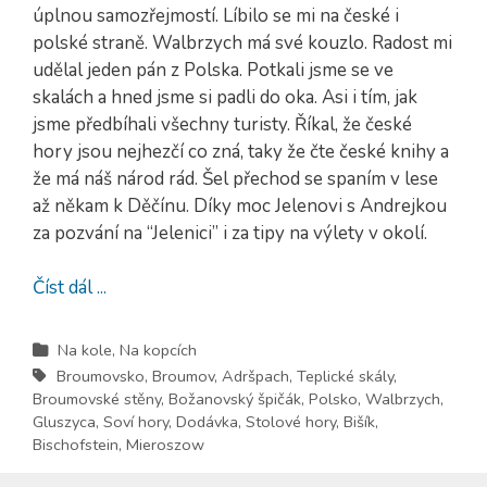
úplnou samozřejmostí. Líbilo se mi na české i
polské straně. Walbrzych má své kouzlo. Radost mi
udělal jeden pán z Polska. Potkali jsme se ve
skalách a hned jsme si padli do oka. Asi i tím, jak
jsme předbíhali všechny turisty. Říkal, že české
hory jsou nejhezčí co zná, taky že čte české knihy a
že má náš národ rád. Šel přechod se spaním v lese
až někam k Děčínu. Díky moc Jelenovi s Andrejkou
za pozvání na “Jelenici” i za tipy na výlety v okolí.
Číst dál ...
Na kole
,
Na kopcích
Broumovsko
,
Broumov
,
Adršpach
,
Teplické skály
,
Broumovské stěny
,
Božanovský špičák
,
Polsko
,
Walbrzych
,
Gluszyca
,
Soví hory
,
Dodávka
,
Stolové hory
,
Bišík
,
Bischofstein
,
Mieroszow