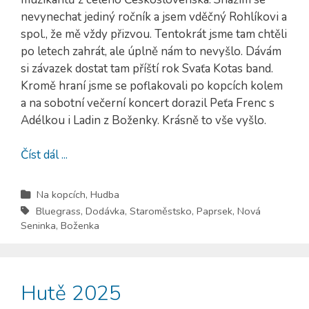
nevynechat jediný ročník a jsem vděčný Rohlíkovi a
spol., že mě vždy přizvou. Tentokrát jsme tam chtěli
po letech zahrát, ale úplně nám to nevyšlo. Dávám
si závazek dostat tam příští rok Svaťa Kotas band.
Kromě hraní jsme se poflakovali po kopcích kolem
a na sobotní večerní koncert dorazil Peťa Frenc s
Adélkou i Ladin z Boženky. Krásně to vše vyšlo.
Číst dál ...
Na kopcích
,
Hudba
Bluegrass
,
Dodávka
,
Staroměstsko
,
Paprsek
,
Nová
Seninka
,
Boženka
Hutě 2025