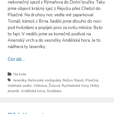
nekonečný sjezd z Rýmařova do Dolní loučky. Taky
jsme objevil krásný sjez z Rejvízu přes Chebzí do
Písečné. Na druhou noc vedle mě zaparkoval
Tomáš, kámoš z Brna. Seděli jsme dlouho do noci
pod hvězdami a popíjeli pivo za svitu měsíce. Bylo
to fajn. V neděli jsme se konečně podíval na
Anenský vrch a do vesničky Andělská hora. Je to
nádhera ty Jeseníky.
Číst dál ...
Na kole
Jeseníky
,
Rešovské vodopády
,
Rešov
,
Rejvíz
,
Písečná
,
Videlské sedlo
,
Vidnava
,
Žulová
,
Rychlebské hory
,
Nízký
Jeseník
,
Andělská hora
,
Dodávka