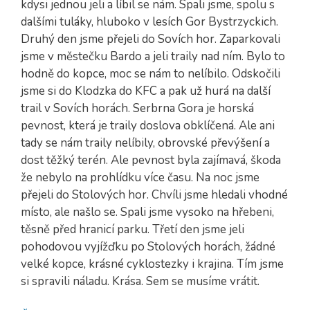
kdysi jednou jeli a líbil se nám. Spali jsme, spolu s
dalšími tuláky, hluboko v lesích Gor Bystrzyckich.
Druhý den jsme přejeli do Sovích hor. Zaparkovali
jsme v městečku Bardo a jeli traily nad ním. Bylo to
hodně do kopce, moc se nám to nelíbilo. Odskočili
jsme si do Klodzka do KFC a pak už hurá na další
trail v Sovích horách. Serbrna Gora je horská
pevnost, která je traily doslova obklíčená. Ale ani
tady se nám traily nelíbily, obrovské převýšení a
dost těžký terén. Ale pevnost byla zajímavá, škoda
že nebylo na prohlídku více času. Na noc jsme
přejeli do Stolových hor. Chvíli jsme hledali vhodné
místo, ale našlo se. Spali jsme vysoko na hřebeni,
těsně před hranicí parku. Třetí den jsme jeli
pohodovou vyjížďku po Stolových horách, žádné
velké kopce, krásné cyklostezky i krajina. Tím jsme
si spravili náladu. Krása. Sem se musíme vrátit.