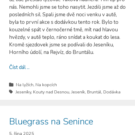
nás. Nemohli jsme se toho nasytit. Jezdili jsme až do
posledních sil. Spali jsme dvě noci venku v autě,
byla to první akce s dodávkou tento rok. Bylo to
kouzelné spát v černočerné tmě, mít nad hlavou
hvězdy, v autě teplo, ráno snídat a koukat do lesa.
Kromě sjezdovek jsme se podívali do Jeseníku,
Horního údolí, na Rejvíz, do Bruntálu.
Číst dál ...
Na lyžích
,
Na kopcích
Jeseníky
,
Kouty nad Desnou
,
Jeseník
,
Bruntál
,
Dodávka
Bluegrass na Senince
5. října 2025