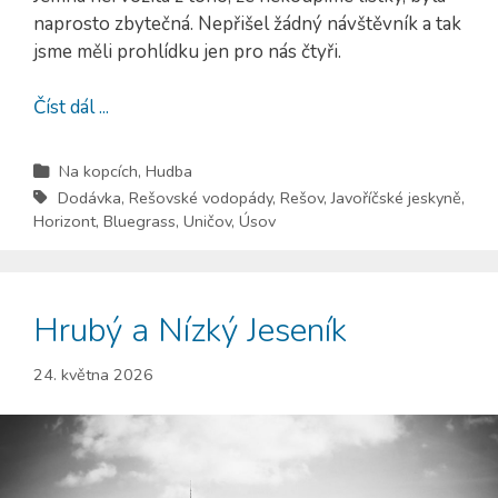
naprosto zbytečná. Nepřišel žádný návštěvník a tak
jsme měli prohlídku jen pro nás čtyři.
Číst dál ...
Na kopcích
,
Hudba
Dodávka
,
Rešovské vodopády
,
Rešov
,
Javoříčské jeskyně
,
Horizont
,
Bluegrass
,
Uničov
,
Úsov
Hrubý a Nízký Jeseník
24. května 2026