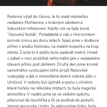
Rodinný výlet do Úsova. Je to malé městečko
nedaleko Mohlenice, s krásným zámkem a
židovským hřbitovem. Každý rok se tady koná
“Úsovský fesťák”. Pořadatelé si nás s Horizontem
pozvali znovu po dvou letech. Spali jsme v dodávce
přímo v areálu festivalu, na malém kopečku na kraji
města. Z auta to k pódiu bylo padesát metrů. Hned
v pátek v noci probíhal neformální jam v nedalekém
stavení přímo pod zámkem. Druhý den jsme kromě
samotného vystoupení stihli projít Rešovské
vodopády a dát si mimořádně dobré indické jídlo v
Uničově. V sobotu byl úplněk a spolu s ohněmi,
které hořely na několika místech, to byla magická
atmosféra. V neděli jsme se ve velkém spěchu
přesunuli do Javoříčka a šli se podívat do jeskyňí.
Jemná nervozita z toho, že nekoupíme lístky, byla