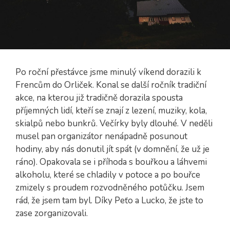
Po roční přestávce jsme minulý víkend dorazili k
Frencům do Orliček. Konal se další ročník tradiční
akce, na kterou již tradičně dorazila spousta
příjemných lidí, kteří se znají z lezení, muziky, kola,
skialpů nebo bunkrů. Večírky byly dlouhé. V neděli
musel pan organizátor nenápadně posunout
hodiny, aby nás donutil jít spát (v domnění, že už je
ráno). Opakovala se i příhoda s bouřkou a láhvemi
alkoholu, které se chladily v potoce a po bouřce
zmizely s proudem rozvodněného potůčku. Jsem
rád, že jsem tam byl. Díky Peťo a Lucko, že jste to
zase zorganizovali.