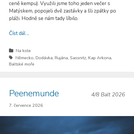
ceně kempu). Využili jsme toho jeden večer s
Matýskem, popojeli dvě zastávky a šli zpátky po
pláži. Hodně se nám tady líbilo.
Číst dál ...
Na kole
Německo
,
Dodávka
,
Rujána
,
Sassnitz
,
Kap Arkona
,
Baltské moře
Peenemunde
4/8 Balt 2026
7. července 2026