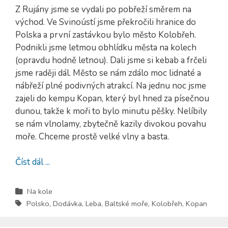
Z Rujány jsme se vydali po pobřeží směrem na
východ. Ve Svinoústí jsme překročili hranice do
Polska a první zastávkou bylo město Kolobřeh.
Podnikli jsme letmou obhlídku města na kolech
(opravdu hodně letnou). Dali jsme si kebab a frčeli
jsme raději dál. Město se nám zdálo moc lidnaté a
nábřeží plné podivných atrakcí. Na jednu noc jsme
zajeli do kempu Kopan, který byl hned za písečnou
dunou, takže k moři to bylo minutu pěšky. Nelíbily
se nám vlnolamy, zbytečně kazily divokou povahu
moře. Chceme prostě velké vlny a basta.
Číst dál ...
Na kole
Polsko
,
Dodávka
,
Leba
,
Baltské moře
,
Kolobřeh
,
Kopan