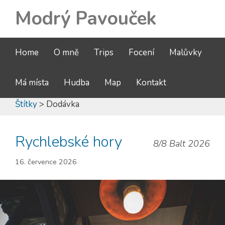
Modrý Pavouček
Home
O mně
Trips
Focení
Malůvky
Má místa
Hudba
Map
Kontakt
Štítky
> Dodávka
Rychlebské hory
8/8 Balt 2026
16. července 2026