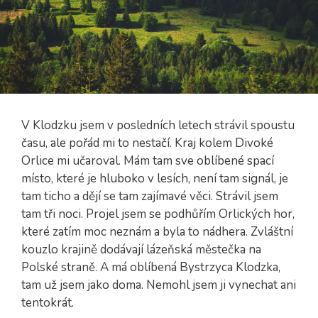
V Klodzku jsem v posledních letech strávil spoustu
času, ale pořád mi to nestačí. Kraj kolem Divoké
Orlice mi učaroval. Mám tam sve oblíbené spací
místo, které je hluboko v lesích, není tam signál, je
tam ticho a dějí se tam zajímavé věci. Strávil jsem
tam tři noci. Projel jsem se podhůřím Orlických hor,
které zatím moc neznám a byla to nádhera. Zvláštní
kouzlo krajině dodávají lázeňská městečka na
Polské straně. A má oblíbená Bystrzyca Klodzka,
tam už jsem jako doma. Nemohl jsem ji vynechat ani
tentokrát.