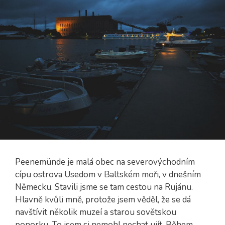
Peenemünde je malá obec na severovýchodním
cípu ostrova Usedom v Baltském moři, v dnešním
Německu. Stavili jsme se tam cestou na Rujánu.
Hlavně kvůli mně, protože jsem věděl, že se dá
navštívit několik muzeí a starou sovětskou
ponorku. To jsem si nemohl nechat ujít. Během