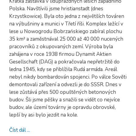
Krátká zastávka v liduprázdných lesích západního
Polska. Navštívili jsme hristianstadt (dnes
Krzystkowice). Byla oto jedna z největších továren
na výbušniny a munici v Třetí říši. Komplex ležící v
lese u Nowogrodu Bobrzańskiego zabíral plochu
35 km² a zaměstnával 25 000 až 40 000 nucených
pracovníků z okupovaných zemí. Výroba byla
zahájena v roce 1938 firmou Dynamit Aktien
Gesellschaft (DAG) a pokračovala nepřetržitě do
ledna 1945, kdy se přiblížila Rudá armáda. Areál
nebyl nikdy bombardován spojenci. Po válce Sověti
demontovali zařízení a odvezli je do SSSR. Dnes v
lese zůstává přes 500 opuštěných betonových
budov. Šli jsme pěšky a snažili se vidět co nejvíce
budov, ale území továrny je opravdu obrovské,
lepší by asi bylo jezdit na kole.
Číst dál ...