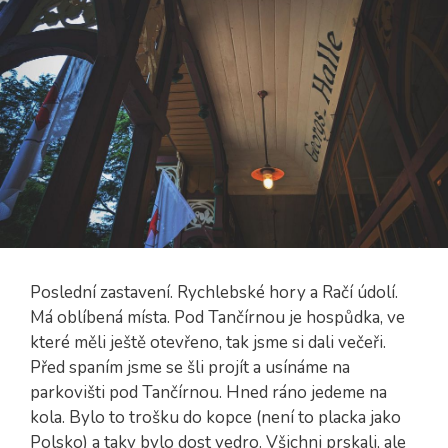
Poslední zastavení. Rychlebské hory a Račí údolí.
Má oblíbená místa. Pod Tančírnou je hospůdka, ve
které měli ještě otevřeno, tak jsme si dali večeři.
Před spaním jsme se šli projít a usínáme na
parkovišti pod Tančírnou. Hned ráno jedeme na
kola. Bylo to trošku do kopce (není to placka jako
Polsko) a taky bylo dost vedro. Všichni prskali, ale