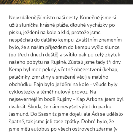
Nejvzdálenější místo naší cesty. Konečně jsme si
užili sluníčka, krásné pláže, dlouhé vycházky po
písku, ježdění na kole a klid, protože jsme
nespěchali do dalšího kempu. Zvláštním znamením
bylo, že s našim příjezdem do kempu vyšlo slunce
(po třech dnech deště) a svítilo pak po celý zbytek
našeho pobytu na Rujáně. Zůstali jsme tady tři dny.
Kemp byl moc pěkný, včetně občerstvení (kebap,
palačinky, zmrzliny a smažené věci) a malého
obchůdku. Fajn bylo ježdění na kole - všude byly
cyklostezky a téměř nulový provoz. Na
nejsevernějším bodě Rujány - Kap Arkona, jsem byl
dvakrát. Škoda, že nám nevyšel výlet do parku
Jasmund. Do Sassnitz jsme dojeli, ale Ádi se udělalo
špatně, tak jsme jeli zase zpátky. Dobré bylo, že
jsme měli autobus po všech ostrovech zdarma (v