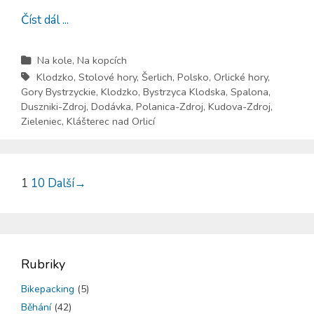
Číst dál ...
Na kole
,
Na kopcích
Klodzko
,
Stolové hory
,
Šerlich
,
Polsko
,
Orlické hory
,
Gory Bystrzyckie
,
Klodzko
,
Bystrzyca Klodska
,
Spalona
,
Duszniki-Zdroj
,
Dodávka
,
Polanica-Zdroj
,
Kudova-Zdroj
,
Zieleniec
,
Klášterec nad Orlicí
1
10
Další
→
Rubriky
Bikepacking
(5)
Běhání
(42)