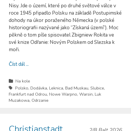
Nisy. Jde o území, které po druhé světové válce v
roce 1945 připadlo Polsku na základě Postupimské
dohody na úkor poraženého Německa (v polské
historiografii nazývané jako “Získaná území”). Moc
pěkně o tom píše spisovatel Zbigniew Rokita ve
své knize Odřanie: Novým Polskem od Slezska k
moři.
Číst dál ...
Na kole
Polsko
,
Dodávka
,
Leknica
,
Bad Muskau
,
Slubice
,
Frankfurt nad Odrou
,
Nowe Warpno
,
Warsin
,
Luk
Muzakowa
,
Odrzanie
Christianstadt
2/8 Balt 2026