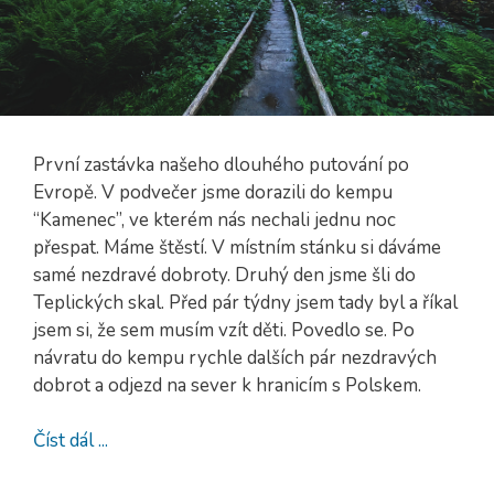
První zastávka našeho dlouhého putování po
Evropě. V podvečer jsme dorazili do kempu
“Kamenec”, ve kterém nás nechali jednu noc
přespat. Máme štěstí. V místním stánku si dáváme
samé nezdravé dobroty. Druhý den jsme šli do
Teplických skal. Před pár týdny jsem tady byl a říkal
jsem si, že sem musím vzít děti. Povedlo se. Po
návratu do kempu rychle dalších pár nezdravých
dobrot a odjezd na sever k hranicím s Polskem.
Číst dál ...