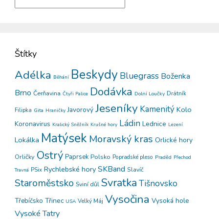
Štítky
Beskydy
Adélka
Bluegrass
Boženka
Běhání
Dodávka
Brno
Čerňavina
Drátník
Dolní Loučky
Čtyři Palice
Jeseníky
Kamenitý
Kolo
Javorový
Filipka
Gita
Hraničky
Ládin
Koronavirus
Lednice
Kralický Sněžník
Krušné hory
Lezení
Matýsek
Moravský kras
Lokálka
Orlické hory
Ostrý
Orličky
Paprsek
Polsko
Popradské pleso
Praděd
Přechod
SKBand
Rychlebské hory
PSix
Slavíč
Travná
Svratka
Staroměstsko
Tišnovsko
Sviní důl
Vysočina
Třinec
Vysoká hole
Třebíčsko
Velký Máj
USA
Vysoké Tatry