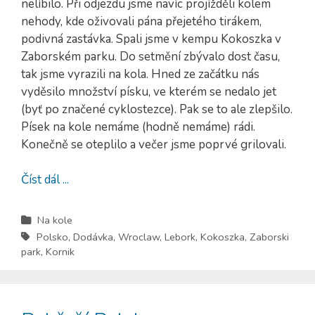
nelíbilo. Při odjezdu jsme navíc projížděli kolem
nehody, kde oživovali pána přejetého tirákem,
podivná zastávka. Spali jsme v kempu Kokoszka v
Zaborském parku. Do setmění zbývalo dost času,
tak jsme vyrazili na kola. Hned ze začátku nás
vyděsilo množství písku, ve kterém se nedalo jet
(byť po značené cyklostezce). Pak se to ale zlepšilo.
Písek na kole nemáme (hodně nemáme) rádi.
Konečně se oteplilo a večer jsme poprvé grilovali.
Číst dál ...
Na kole
Polsko
,
Dodávka
,
Wroclaw
,
Lebork
,
Kokoszka
,
Zaborski
park
,
Kornik