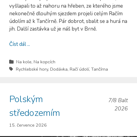
vyšlapali to až nahoru na hřeben, ze kterého jsme
nekonečně dlouhým sjezdem projeli celým Račím
údolím až k Tančírně. Pár dobrot, sbalit se a hurá na
jih. Další zastávka už je náš byt v Brně.
Číst dál ...
Na kole
,
Na kopcích
Rychlebské hory
,
Dodávka
,
Račí údolí
,
Tančírna
Polským
7/8 Balt
2026
středozemím
15. července 2026