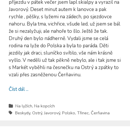
příjezdu v pátek večer jsem lapl skialpy a vyrazil na
Javorový. Deset minut autem k lanovce a pak
rychle , pěšky, s lyžemi na zádech, po sjezdovce
nahoru. Byla tma, vichřice, všude led, už jsem se bál
že si nezalyžuji, ale nahoře to šlo. Ještě že tak.
Druhý den bylo nádherně. Vydali jsme se celá
rodina na lyže do Polska a byla to paráda. Děti
jezdily jak draci, sluníčko svítilo, vše nám krásně
vyšlo. V neděli už tak pěkně nebylo, ale i tak jsme si
s Markét vyběhli na česnečku na Ostrý a zpátky to
vzali přes zasněženou Čerňavinu.
Číst dál ...
Na lyžích
,
Na kopcích
Beskydy
,
Ostrý
,
Javorový
,
Polsko
,
Třinec
,
Čerňavina