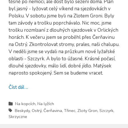
těsně po nemoci, ale dost bylo sezení doma. Plán
byl jasný - lyžovat celý víkend na sjezdovkách v
Polsku. V sobotu jsme byli na Zlotem Groni. Byly
tam závody a trošku poprchávalo. Nic moc, jsme
trošku rozmlsaní z dlouhých sjezdovek v Orlických
horách. K večeru jsem se proběhl přes Čerňavinu
na Ostrý. Zkontrolovat stromy, prales, naši chalupu.
V neděli jsme se vydali na průzkum nové lyžařské
oblasti - Szczyrk. A bylo to úžasné. Krásné počasí,
dlouhé sjezdovky, málo lidí, dobré jídlo. Matýsek
naprosto spokojený. Sem se budeme vracet.
Číst dál ...
Na kopcích
,
Na lyžích
Beskydy
,
Ostrý
,
Čerňavina
,
Třinec
,
Zloty Gron
,
Szczyrk
,
Skrzyczne