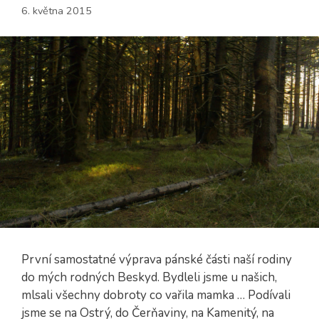
6. května 2015
První samostatné výprava pánské části naší rodiny
do mých rodných Beskyd. Bydleli jsme u našich,
mlsali všechny dobroty co vařila mamka … Podívali
jsme se na Ostrý, do Čerňaviny, na Kamenitý, na