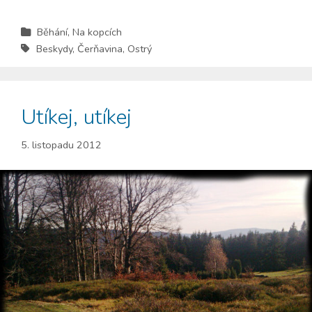
Běhání
,
Na kopcích
Beskydy
,
Čerňavina
,
Ostrý
Utíkej, utíkej
5. listopadu 2012