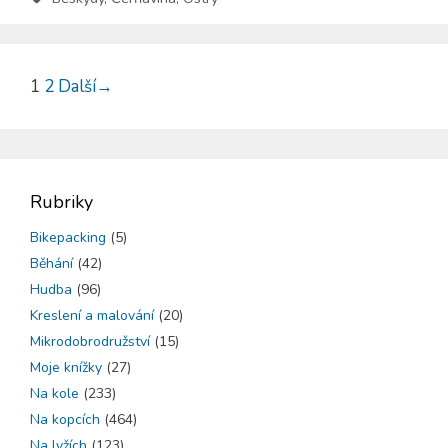
1
2
Další
→
Rubriky
Bikepacking
(5)
Běhání
(42)
Hudba
(96)
Kreslení a malování
(20)
Mikrodobrodružství
(15)
Moje knížky
(27)
Na kole
(233)
Na kopcích
(464)
Na lyžích
(123)