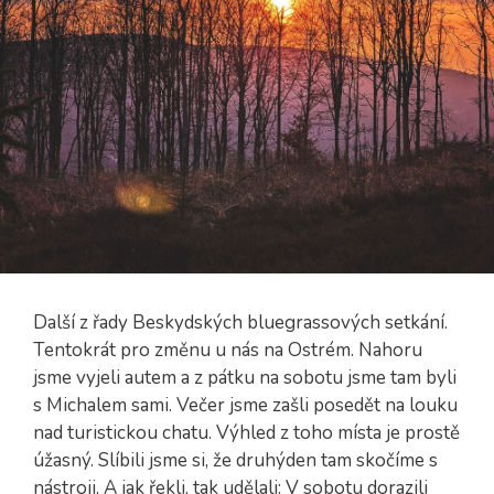
Další z řady Beskydských bluegrassových setkání.
Tentokrát pro změnu u nás na Ostrém. Nahoru
jsme vyjeli autem a z pátku na sobotu jsme tam byli
s Michalem sami. Večer jsme zašli posedět na louku
nad turistickou chatu. Výhled z toho místa je prostě
úžasný. Slíbili jsme si, že druhýden tam skočíme s
nástroji. A jak řekli, tak udělali: V sobotu dorazili