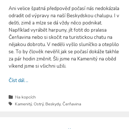
Ani velice špatná předpověď počasí nás nedokázala
odradit od výpravy na naší Beskydskou chalupu. I v
dešťi, zimě a mlze se dá vždy něco podnikat.
Například vyrábět harpuny, jít fotit do pralesa
Čerňavina nebo si skočit na turistickou chatu na
nějakou dobrotu. V neděli vyšlo sluníčko a oteplilo
se. To by člověk nevěřil jak se počasí dokáže takhle
za pár hodin změnit. Šli jsme na Kamenitý na oběd
víkend jsme si všichni užili.
Číst dál ...
Na kopcích
Kamenitý
,
Ostrý
,
Beskydy
,
Čerňavina