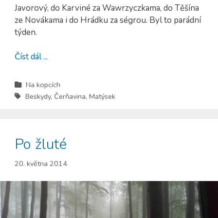
Javorový, do Karviné za Wawrzyczkama, do Těšína
ze Novákama i do Hrádku za ségrou. Byl to parádní
týden.
Číst dál ...
Na kopcích
Beskydy
,
Čerňavina
,
Matýsek
Po žluté
20. května 2014