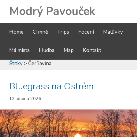
Modrý Pavouček
Home
O mně
Trips
Focení
Malůvky
Má místa
Hudba
Map
Kontakt
Štítky
> Čerňavina
Bluegrass na Ostrém
12. dubna 2026