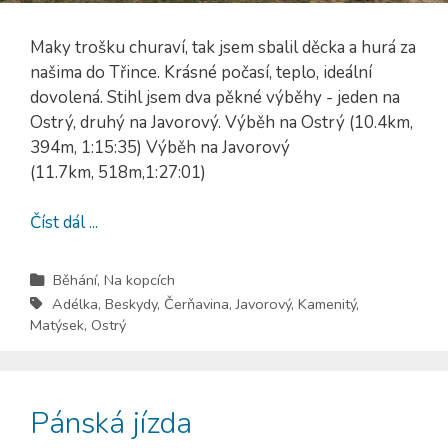
Maky trošku churaví, tak jsem sbalil děcka a hurá za
našima do Třince. Krásné počasí, teplo, ideální
dovolená. Stihl jsem dva pěkné výběhy - jeden na
Ostrý, druhý na Javorový. Výběh na Ostrý (10.4km,
394m, 1:15:35) Výběh na Javorový
(11.7km, 518m,1:27:01)
Číst dál ...
Běhání
,
Na kopcích
Adélka
,
Beskydy
,
Čerňavina
,
Javorový
,
Kamenitý
,
Matýsek
,
Ostrý
Pánská jízda