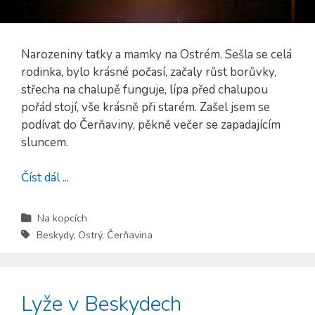
Narozeniny taťky a mamky na Ostrém. Sešla se celá
rodinka, bylo krásné počasí, začaly růst borůvky,
střecha na chalupě funguje, lípa před chalupou
pořád stojí, vše krásně při starém. Zašel jsem se
podívat do Čerňaviny, pěkně večer se zapadajícím
sluncem.
Číst dál ...
Na kopcích
Beskydy
,
Ostrý
,
Čerňavina
Lyže v Beskydech