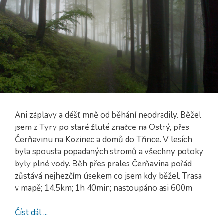
Ani záplavy a déšť mně od běhání neodradily. Běžel
jsem z Tyry po staré žluté značce na Ostrý, přes
Čerňavinu na Kozinec a domů do Třince. V lesích
byla spousta popadaných stromů a všechny potoky
byly plné vody. Běh přes prales Čerňavina pořád
zůstává nejhezčím úsekem co jsem kdy běžel. Trasa
v mapě; 14.5km; 1h 40min; nastoupáno asi 600m
Číst dál ...