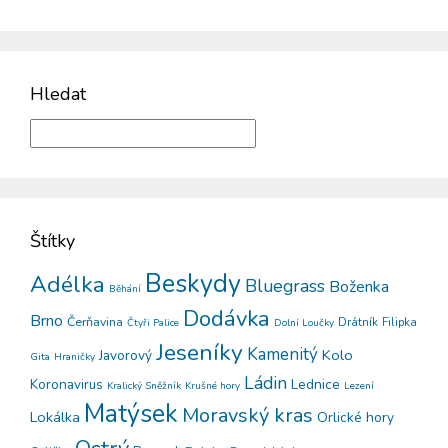
Hledat
Štítky
Beskydy
Adélka
Bluegrass
Boženka
Běhání
Dodávka
Brno
Čerňavina
Drátník
Filipka
Čtyři Palice
Dolní Loučky
Jeseníky
Kamenitý
Kolo
Javorový
Gita
Hraničky
Ládin
Koronavirus
Lednice
Kralický Sněžník
Krušné hory
Lezení
Matýsek
Moravský kras
Lokálka
Orlické hory