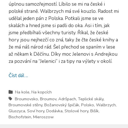
úplnou samozřejmostí. Líbilo se mi na české i
polské straně. Walbrzych má své kouzlo. Radost mi
udělal jeden pán z Polska. Potkali jsme se ve
skalách a hned jsme si padli do oka. Asi i tím, jak
jsme předbíhali všechny turisty. Říkal, že české
hory jsou nejhezčí co zná, taky že čte české knihy a
že má náš národ rád. Šel přechod se spaním v lese
až někam k Děčínu. Díky moc Jelenovi s Andrejkou
za pozvání na “Jelenici” i za tipy na výlety v okolí.
Číst dál ...
Na kole
,
Na kopcích
Broumovsko
,
Broumov
,
Adršpach
,
Teplické skály
,
Broumovské stěny
,
Božanovský špičák
,
Polsko
,
Walbrzych
,
Gluszyca
,
Soví hory
,
Dodávka
,
Stolové hory
,
Bišík
,
Bischofstein
,
Mieroszow