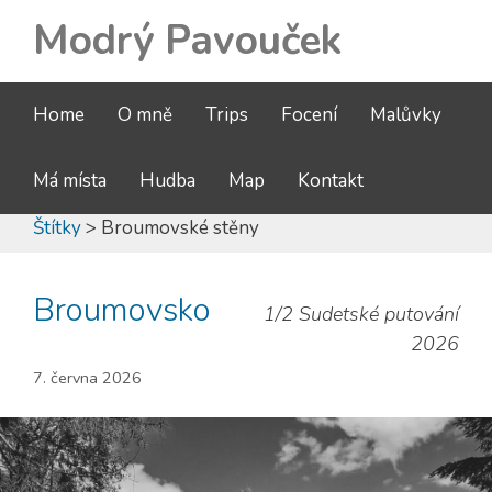
Modrý Pavouček
Home
O mně
Trips
Focení
Malůvky
Má místa
Hudba
Map
Kontakt
Štítky
> Broumovské stěny
Broumovsko
1/2 Sudetské putování
2026
7. června 2026