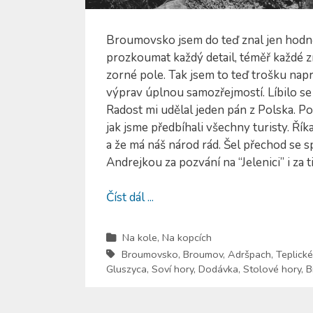
Broumovsko jsem do teď znal jen hodně
prozkoumat každý detail, téměř každé z
zorné pole. Tak jsem to teď trošku nap
výprav úplnou samozřejmostí. Líbilo se
Radost mi udělal jeden pán z Polska. Potk
jak jsme předbíhali všechny turisty. Řík
a že má náš národ rád. Šel přechod se 
Andrejkou za pozvání na “Jelenici” i za t
Číst dál ...
Na kole
,
Na kopcích
Broumovsko
,
Broumov
,
Adršpach
,
Teplické
Gluszyca
,
Soví hory
,
Dodávka
,
Stolové hory
,
B