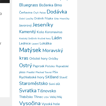
Bluegrass
Boženka
Brno
Dodávka
Čerňavina
o
Čtyři Palice
Drátník
Filipka
Gita
Dolní Loučky
Hraničky
Jeseníky
Javorový
Kamenitý
Kolo
Koronavirus
Ládin
Kralický Sněžník
Krušné hory
y
Lokálka
Lednice
Lezení
Matýsek
Moravský
kras
Orlické hory
Orličky
Ostrý
Paprsek
Polsko
Popradské
pleso
PSix
Praděd
Přechod Travná
SKBand
Rychlebské hory
Slavíč
Staroměstsko
Sviní důl
Svratka
Tišnovsko
Třinec
Třebíčsko
Velký Máj
USA
Vysočina
Vysoká hole