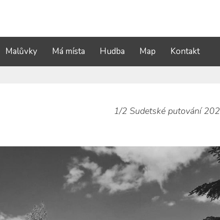
Malůvky
Má místa
Hudba
Map
Kontakt
1/2 Sudetské putování 20