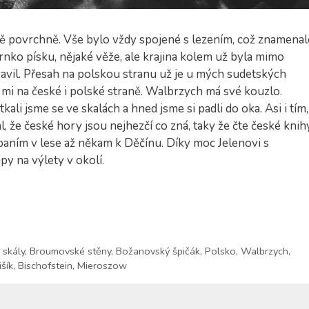
 povrchně. Vše bylo vždy spojené s lezením, což znamenal
rnko písku, nějaké věže, ale krajina kolem už byla mimo
ravil. Přesah na polskou stranu už je u mých sudetských
 mi na české i polské straně. Walbrzych má své kouzlo.
ali jsme se ve skalách a hned jsme si padli do oka. Asi i tím,
al, že české hory jsou nejhezčí co zná, taky že čte české knih
spaním v lese až někam k Děčínu. Díky moc Jelenovi s
ipy na výlety v okolí.
 skály
,
Broumovské stěny
,
Božanovský špičák
,
Polsko
,
Walbrzych
,
išík
,
Bischofstein
,
Mieroszow