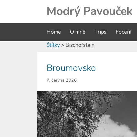
Modrý Pavouček
Home
O mně
Trips
Focení
Štítky
> Bischofstein
Broumovsko
7. června 2026