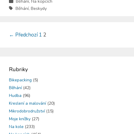
Běhání
,
Na kopcích
Běhání
,
Beskydy
←
Předchozí
1
2
Rubriky
Bikepacking
(5)
Běhání
(42)
Hudba
(96)
Kreslení a malování
(20)
Mikrodobrodružství
(15)
Moje knížky
(27)
Na kole
(233)