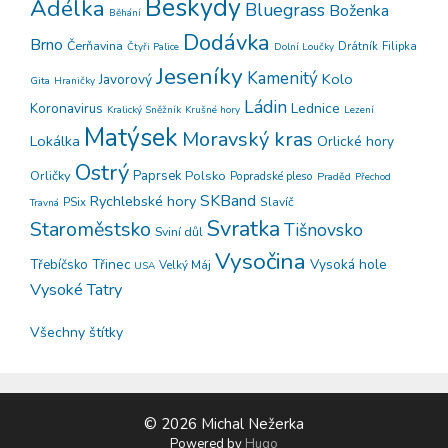
Beskydy
Adélka
Bluegrass
Boženka
Běhání
Dodávka
Brno
Čerňavina
Drátník
Filipka
Čtyři Palice
Dolní Loučky
Jeseníky
Kamenitý
Kolo
Javorový
Gita
Hraničky
Ládin
Koronavirus
Lednice
Kralický Sněžník
Krušné hory
Lezení
Matýsek
Moravský kras
Lokálka
Orlické hory
Ostrý
Orličky
Paprsek
Polsko
Popradské pleso
Praděd
Přechod
SKBand
Rychlebské hory
PSix
Slavíč
Travná
Svratka
Staroměstsko
Tišnovsko
Sviní důl
Vysočina
Třinec
Vysoká hole
Třebíčsko
Velký Máj
USA
Vysoké Tatry
Všechny štítky
© 2026 Michal Nežerka
Powered by
Hugo