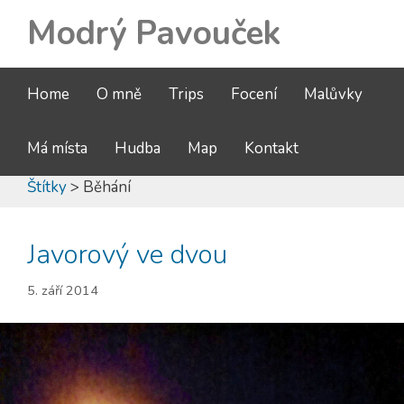
Modrý Pavouček
Home
O mně
Trips
Focení
Malůvky
Má místa
Hudba
Map
Kontakt
Štítky
> Běhání
Javorový ve dvou
5. září 2014