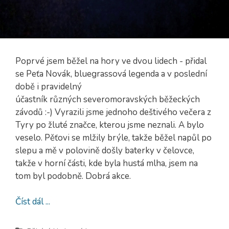
Poprvé jsem běžel na hory ve dvou lidech - přidal
se Peťa Novák, bluegrassová legenda a v poslední
době i pravidelný
účastník různých severomoravských běžeckých
závodů :-) Vyrazili jsme jednoho deštivého večera z
Tyry po žluté značce, kterou jsme neznali. A bylo
veselo. Pěťovi se mlžily brýle, takže běžel napůl po
slepu a mě v polovině došly baterky v čelovce,
takže v horní části, kde byla hustá mlha, jsem na
tom byl podobně. Dobrá akce.
Číst dál ...