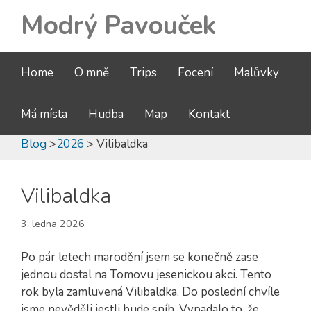
Modrý Pavouček
Home
O mně
Trips
Focení
Malůvky
Má místa
Hudba
Map
Kontakt
Blog
>
2026
> Vilibaldka
Vilibaldka
3. ledna 2026
Po pár letech marodění jsem se konečně zase
jednou dostal na Tomovu jesenickou akci. Tento
rok byla zamluvená Vilibaldka. Do poslední chvíle
jsme nevěděli jestli bude sníh. Vypadalo to, že