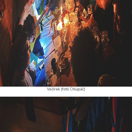
Večírek (fotil Chlupáč)