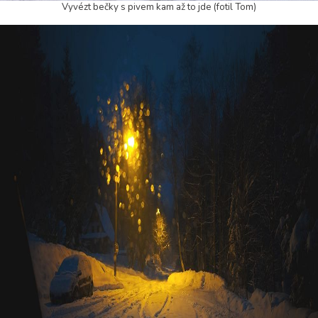
Vyvézt bečky s pivem kam až to jde (fotil Tom)