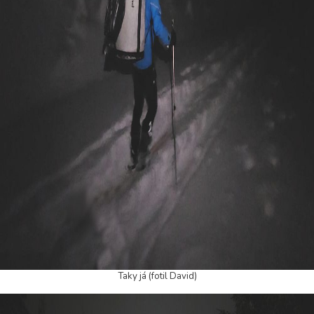
Taky já (fotil David)