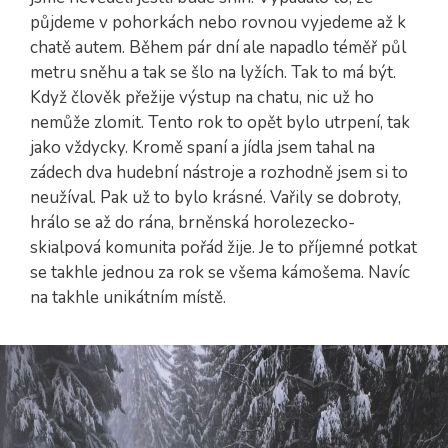
půjdeme v pohorkách nebo rovnou vyjedeme až k
chatě autem. Během pár dní ale napadlo téměř půl
metru sněhu a tak se šlo na lyžích. Tak to má být.
Když člověk přežije výstup na chatu, nic už ho
nemůže zlomit. Tento rok to opět bylo utrpení, tak
jako vždycky. Kromě spaní a jídla jsem tahal na
zádech dva hudební nástroje a rozhodně jsem si to
neužíval. Pak už to bylo krásné. Vařily se dobroty,
hrálo se až do rána, brněnská horolezecko-
skialpová komunita pořád žije. Je to příjemné potkat
se takhle jednou za rok se všema kámošema. Navíc
na takhle unikátním místě.