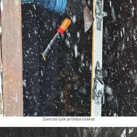
Zamrzlé lyže je třeba osekat