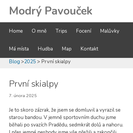
Modrý Pavouček
Home
O mně
Trips
Focení
Malůvky
Má místa
Hudba
Map
Kontakt
Blog
>
2025
> První skialpy
První skialpy
7. února 2025
Je to skoro zázrak, že jsem se domluvil a vyrazil se
starou bandou. V jemně sportovním duchu jsme
běhali po svazích Pradědu, sedmkrát dolů a nahoru.
I přes jemné neshody jsme vše přežili a zakončili