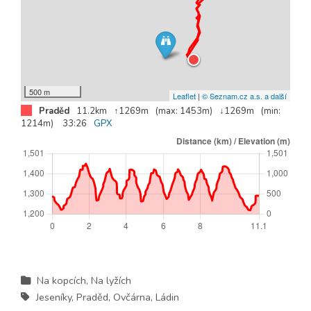
500 m
Leaflet
|
© Seznam.cz a.s. a další
Praděd
11.2km
↑1269m
(max: 1453m)
↓1269m
(min:
1214m)
33:26
GPX
Na kopcích
,
Na lyžích
Jeseníky
,
Praděd
,
Ovčárna
,
Ládin