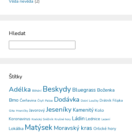
Věda nevěda
(2)
Hledat
Štítky
Beskydy
Adélka
Bluegrass
Boženka
Běhání
Dodávka
Brno
Čerňavina
Drátník
Filipka
Čtyři Palice
Dolní Loučky
Jeseníky
Kamenitý
Kolo
Javorový
Gita
Hraničky
Ládin
Koronavirus
Lednice
Kralický Sněžník
Krušné hory
Lezení
Matýsek
Moravský kras
Lokálka
Orlické hory