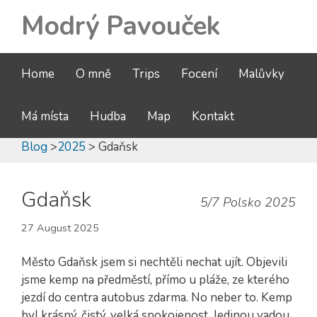
Modrý Pavouček
Home
O mně
Trips
Focení
Malůvky
Má místa
Hudba
Map
Kontakt
Blog
>
2025
> Gdaňsk
Gdaňsk
5/7 Polsko 2025
27 August 2025
Město Gdaňsk jsem si nechtěli nechat ujít. Objevili
jsme kemp na předměstí, přímo u pláže, ze kterého
jezdí do centra autobus zdarma. No neber to. Kemp
byl krásný, čistý, velká spokojenost. Jedinou vadou