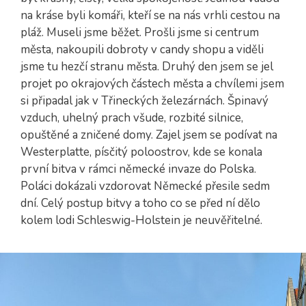
na kráse byli komáři, kteří se na nás vrhli cestou na
pláž. Museli jsme běžet. Prošli jsme si centrum
města, nakoupili dobroty v candy shopu a viděli
jsme tu hezčí stranu města. Druhý den jsem se jel
projet po okrajových částech města a chvílemi jsem
si připadal jak v Třineckých železárnách. Špinavý
vzduch, uhelný prach všude, rozbité silnice,
opuštěné a zničené domy. Zajel jsem se podívat na
Westerplatte, písčitý poloostrov, kde se konala
první bitva v rámci německé invaze do Polska.
Poláci dokázali vzdorovat Německé přesile sedm
dní. Celý postup bitvy a toho co se před ní dělo
kolem lodi Schleswig-Holstein je neuvěřitelné.