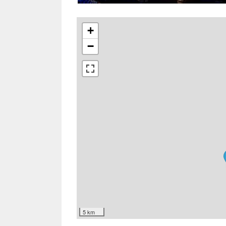
+
−
5 km