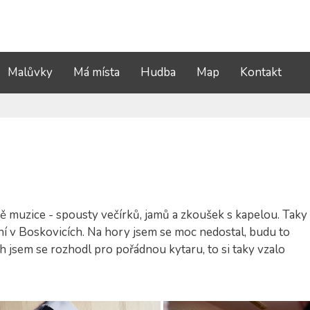
Malůvky
Má místa
Hudba
Map
Kontakt
ě muzice - spousty večírků, jamů a zkoušek s kapelou. Taky
ení v Boskovicích. Na hory jsem se moc nedostal, budu to
h jsem se rozhodl pro pořádnou kytaru, to si taky vzalo