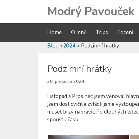
Modrý Pavouček
Home
O mně
Trips
Focení
Blog
>
2024
> Podzimní hrátky
Podzimní hrátky
20. prosince 2024
Listopad a Prosinec jsem věnoval hlavn
jsem dost cvičil a zvládli jsme vystoup
muset brzy napravit. Po dlouhých letec
spoustu času.