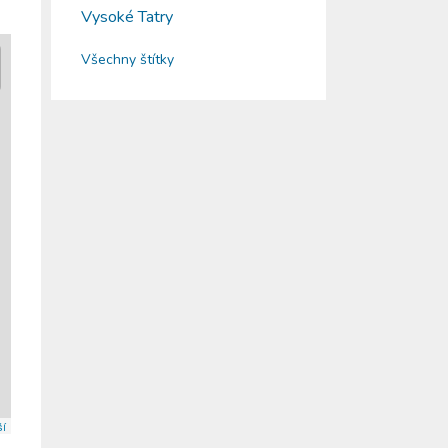
Vysoké Tatry
Všechny štítky
ší