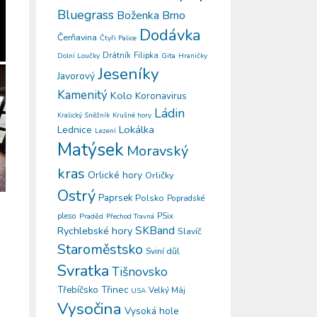
Bluegrass
Boženka
Brno
Dodávka
Čerňavina
Čtyři Palice
Drátník
Filipka
Gita
Dolní Loučky
Hraničky
Jeseníky
Javorový
Kamenitý
Kolo
Koronavirus
Ládin
Kralický Sněžník
Krušné hory
Lokálka
Lednice
Lezení
Matýsek
Moravský
kras
Orlické hory
Orličky
Ostrý
Paprsek
Polsko
Popradské
pleso
PSix
Praděd
Přechod Travná
SKBand
Rychlebské hory
Slavíč
Staroměstsko
Sviní důl
Svratka
Tišnovsko
Třinec
Třebíčsko
Velký Máj
USA
Vysočina
Vysoká hole