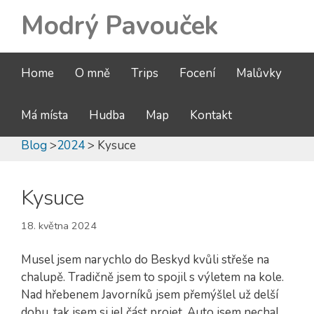
Modrý Pavouček
Home
O mně
Trips
Focení
Malůvky
Má místa
Hudba
Map
Kontakt
Blog
>
2024
> Kysuce
Kysuce
18. května 2024
Musel jsem narychlo do Beskyd kvůli střeše na
chalupě. Tradičně jsem to spojil s výletem na kole.
Nad hřebenem Javorníků jsem přemýšlel už delší
dobu, tak jsem si jel část projet. Auto jsem nechal