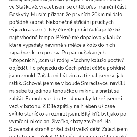
ve Staškově, vracet jsem se chtěl přes hraniční část
Beskydy. Musím přiznat, že prvních 20km mi dalo
pořádně zabrat. Nekonečné střídání prudkých
výjezdu a sjezdů, kdy člověk pořád řadí a je těžké
najít vhodné tempo. Pěkně mě dopalovaly kaluže,
které vypadaly nevinně a mělce a kolo do nich
zapadne skoro po osy. Po pár nečekaných
“utopeních”, jsem už raději všechny kaluže poctivě
objížděl. Po přejezdu do Čech přišel déšť a pořádně
jsem zmokl. Začala mi být zima a třepal jsem se jak
ratlík. Schoval jsem se v boudě Smradlavce, navlíkl
na sebe tu jedinou tenoučkou mikinu a snažil se
zahřát. Pomohly dobroty od mamky, které jsem si
vezl v batohu. Z Bílé zpátky na hřeben už zase
svítilo sluníčko a rozmrzl jsem. Bílý kříž byl jako po
vymření, nikde ani živáčka, chaty zavřené. Na
Slovenské straně přišel další velký déšť. Zalezl jsem
pod stromy a čekal. V křoví pode mnou ožilo nějaké