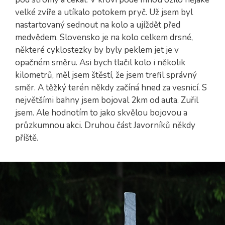
velké zvíře a utíkalo potokem pryč. Už jsem byl
nastartovaný sednout na kolo a ujíždět před
medvědem. Slovensko je na kolo celkem drsné,
některé cyklostezky by byly peklem jet je v
opačném směru. Asi bych tlačil kolo i několik
kilometrů, měl jsem štěstí, že jsem trefil správný
směr. A těžký terén někdy začíná hned za vesnicí. S
největšími bahny jsem bojoval 2km od auta. Zuřil
jsem. Ale hodnotím to jako skvělou bojovou a
průzkumnou akci. Druhou část Javorníků někdy
příště.