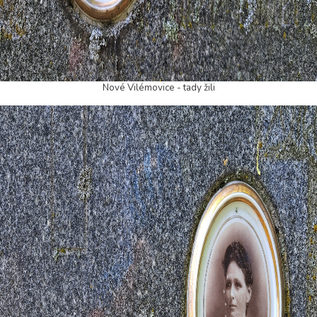
Nové Vilémovice - tady žili