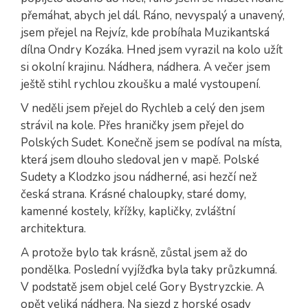
přemáhat, abych jel dál. Ráno, nevyspalý a unavený,
jsem přejel na Rejvíz, kde probíhala Muzikantská
dílna Ondry Kozáka. Hned jsem vyrazil na kolo užít
si okolní krajinu. Nádhera, nádhera. A večer jsem
ještě stihl rychlou zkoušku a malé vystoupení.
V neděli jsem přejel do Rychleb a celý den jsem
strávil na kole. Přes hraničky jsem přejel do
Polských Sudet. Konečně jsem se podíval na místa,
která jsem dlouho sledoval jen v mapě. Polské
Sudety a Klodzko jsou nádherné, asi hezčí než
česká strana. Krásné chaloupky, staré domy,
kamenné kostely, křížky, kapličky, zvláštní
architektura.
A protože bylo tak krásně, zůstal jsem až do
pondělka. Poslední vyjížďka byla taky průzkumná.
V podstatě jsem objel celé Gory Bystryzckie. A
opět veliká nádhera. Na sjezd z horské osady