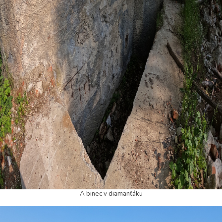
A binec v diamanťáku