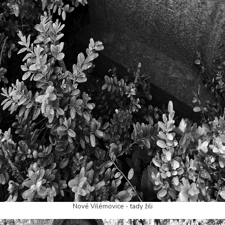
Nové Vilémovice - tady žili