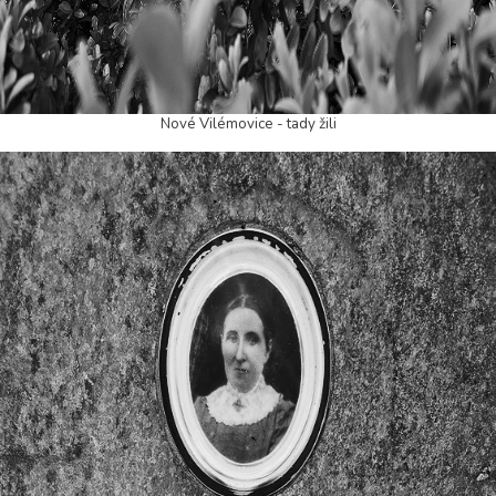
Nové Vilémovice - tady žili