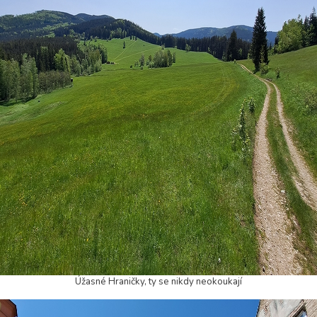
Úžasné Hraničky, ty se nikdy neokoukají