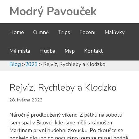
Modrý Pavouček
Home
O mně
Trips
Focení
Malůvky
Má místa
Hudba
Map
Kontakt
Blog
>
2023
> Rejvíz, Rychleby a Klodzko
Rejvíz, Rychleby a Klodzko
28. května 2023
Náročný prodloužený víkend. Z pátku na sobotu
jsem spal v Bílovci, kde jsme měli s kámošem
Martinem první hudební zkoušku. Po zkoušce se
popíjelo dlouho do noci, ráno jsem se musel hodně