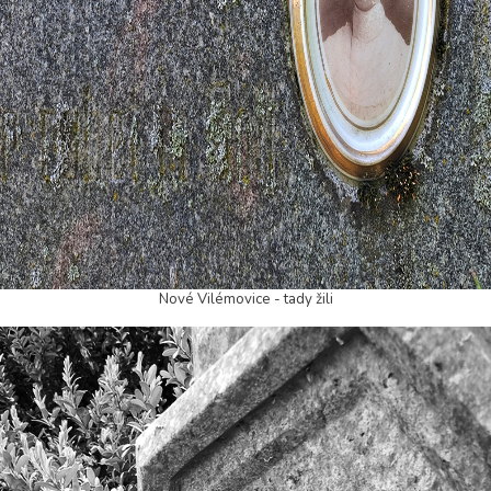
Nové Vilémovice - tady žili