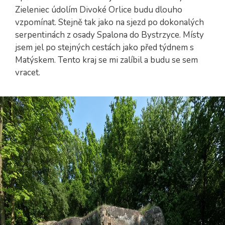
Zieleniec údolím Divoké Orlice budu dlouho
vzpomínat. Stejně tak jako na sjezd po dokonalých
serpentinách z osady Spalona do Bystrzyce. Místy
jsem jel po stejných cestách jako před týdnem s
Matýskem. Tento kraj se mi zalíbil a budu se sem
vracet.