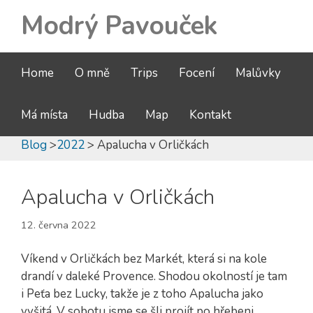
Modrý Pavouček
Home
O mně
Trips
Focení
Malůvky
Má místa
Hudba
Map
Kontakt
Blog
>
2022
> Apalucha v Orličkách
Apalucha v Orličkách
12. června 2022
Víkend v Orličkách bez Markét, která si na kole
drandí v daleké Provence. Shodou okolností je tam
i Peťa bez Lucky, takže je z toho Apalucha jako
vyšitá. V sobotu jsme se šli projít po hřebeni