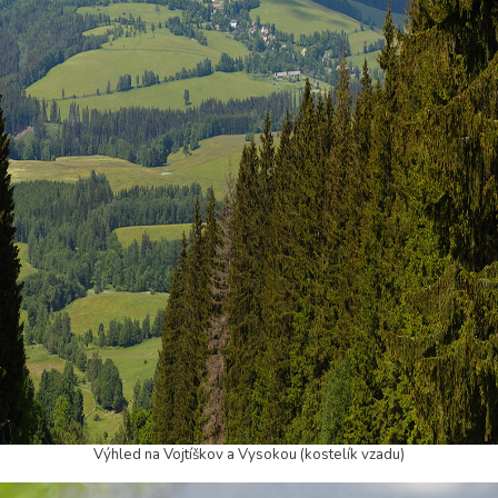
Výhled na Vojtíškov a Vysokou (kostelík vzadu)