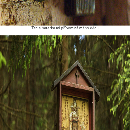
Tahle baterka mi přípomíná mého dědu