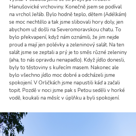
Hanušovické vrchoviny. Konečně jsem se podíval
na vrchol Jeřáb. Bylo hodně teplo, dětem (Adélkám)
se moc nechtělo a tak jsme slibovali hory doly, jen
abychom už došli na Severomoravskou chatu. To
bylo překvapení, když nám oznámili, že jim nejde
proud a mají jen polévky a zeleninový salát. Na ten
salát jsme se zeptali a prý je to směs různé zeleniny
(aha, to nás opravdu nenapadlo). Když jídlo donesli,
byly to těstoviny s kuřecím masem. Nakonec ale
bylo všechno jídlo moc dobré a odcházeli jsme
spokojení. V Orličkách jsme napustili káď a začali
topit. Pozdě v noci jsme pak s Peťou seděli v horké
vodě, koukali na měsíc v úplňku a byli spokojení.