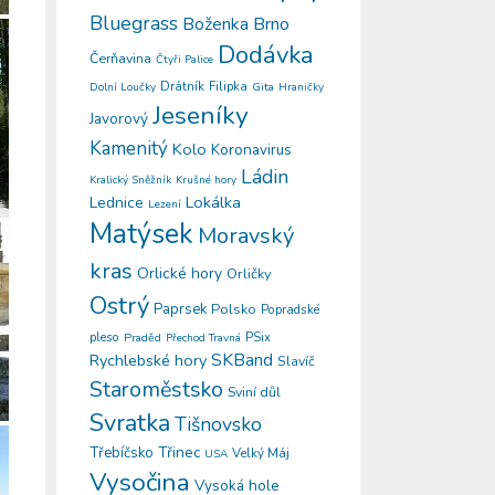
Bluegrass
Boženka
Brno
Dodávka
Čerňavina
Čtyři Palice
Drátník
Filipka
Gita
Dolní Loučky
Hraničky
Jeseníky
Javorový
Kamenitý
Kolo
Koronavirus
Ládin
Kralický Sněžník
Krušné hory
Lokálka
Lednice
Lezení
Matýsek
Moravský
kras
Orlické hory
Orličky
Ostrý
Paprsek
Polsko
Popradské
pleso
PSix
Praděd
Přechod Travná
SKBand
Rychlebské hory
Slavíč
Staroměstsko
Sviní důl
Svratka
Tišnovsko
Třinec
Třebíčsko
Velký Máj
USA
Vysočina
Vysoká hole