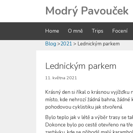
Modrý Pavouček
Home
O mně
Trips
Focení
Blog
>
2021
> Lednickým parkem
Lednickým parkem
11. května 2021
Krásný den si říkal o krásnou vyjížďku n
místo, kde nehrozí žádná bahna, žádné k
pohodovou cyklistiku jak stvořená.
Bylo teplo jak v létě a výběr trasy se t
Dokonce bylo po cestě otevřeno na třec
zastávku, kde se přihodil malý karambol