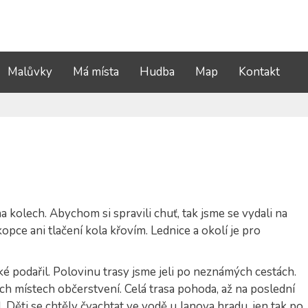
Malůvky
Má místa
Hudba
Map
Kontakt
a kolech. Abychom si spravili chuť, tak jsme se vydali na
opce ani tlačení kola křovím. Lednice a okolí je pro
aké podařil. Polovinu trasy jsme jeli po neznámých cestách.
h místech občerstvení. Celá trasa pohoda, až na poslední
. Děti se chtěly čvachtat ve vodě u Janova hradu, jen tak po