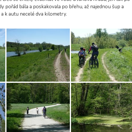
dy pořád bála a poskakovala po břehu, až najednou šup a
 a k autu necelé dva kilometry.