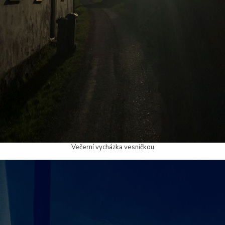
Večerní vycházka vesničkou