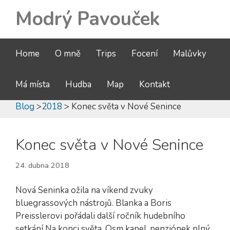
Modrý Pavouček
Home
O mně
Trips
Focení
Malůvky
Má místa
Hudba
Map
Kontakt
Blog
>
2018
> Konec světa v Nové Senince
Konec světa v Nové Senince
24. dubna 2018
Nová Seninka ožila na víkend zvuky
bluegrassových nástrojů. Blanka a Boris
Preisslerovi pořádali další ročník hudebního
setkání Na konci světa. Osm kapel, penziónek plný