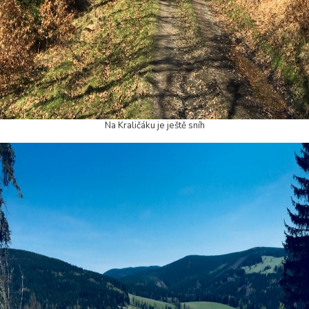
Na Kraličáku je ještě sníh