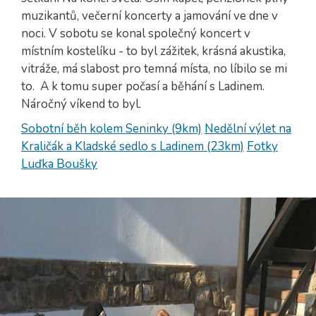
muzikantů, večerní koncerty a jamování ve dne v
noci. V sobotu se konal společný koncert v
místním kostelíku - to byl zážitek, krásná akustika,
vitráže, má slabost pro temná místa, no líbilo se mi
to. A k tomu super počasí a běhání s Ladinem.
Náročný víkend to byl.
Sobotní běh kolem Seninky (9km)
Nedělní výlet na
Kraličák a Kladské sedlo s Ladinem (23km)
Fotky
Luďka Boušky