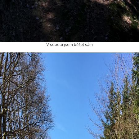
V sobotu jsem běžel sám