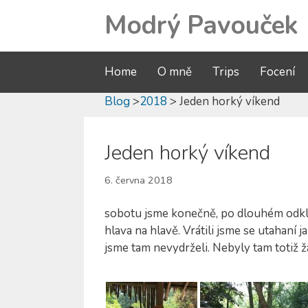
Modrý Pavouček
Home
O mně
Trips
Focení
Blog
>
2018
> Jeden horký víkend
Jeden horký víkend
6. června 2018
sobotu jsme konečně, po dlouhém odklád
hlava na hlavě. Vrátili jsme se utahaní 
jsme tam nevydrželi. Nebyly tam totiž 