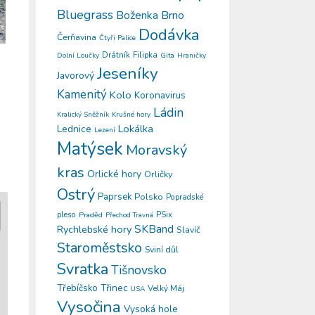
Bluegrass
Boženka
Brno
Dodávka
Čerňavina
Čtyři Palice
Drátník
Filipka
Gita
Dolní Loučky
Hraničky
Jeseníky
Javorový
Kamenitý
Kolo
Koronavirus
Ládin
Kralický Sněžník
Krušné hory
Lokálka
Lednice
Lezení
Matýsek
Moravský
kras
Orlické hory
Orličky
Ostrý
Paprsek
Polsko
Popradské
pleso
PSix
Praděd
Přechod Travná
SKBand
Rychlebské hory
Slavíč
Staroměstsko
Sviní důl
Svratka
Tišnovsko
Třinec
Třebíčsko
Velký Máj
USA
Vysočina
Vysoká hole