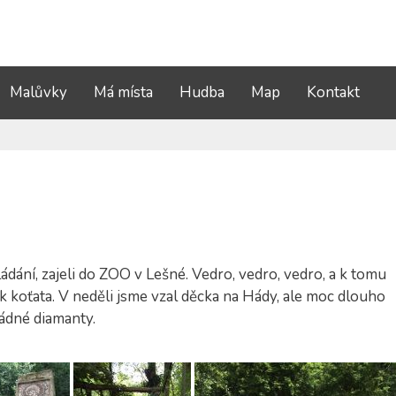
Malůvky
Má místa
Hudba
Map
Kontakt
ání, zajeli do ZOO v Lešné. Vedro, vedro, vedro, a k tomu
jak koťata. V neděli jsme vzal děcka na Hády, ale moc dlouho
žádné diamanty.