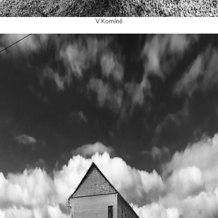
V Komíně