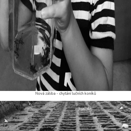
Nová záliba - chytání lučních koníků