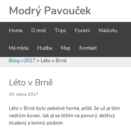
Modrý Pavouček
Home
O mně
Trips
Focení
Malůvky
Má místa
Hudba
Map
Kontakt
Blog
>
2017
> Léto v Brně
Léto v Brně
30. srpna 2017
Léto v Brně bylo pekelně horké, ještě, že už je těm
vedrům konec. Jak já se těším na ponurý, deštivý,
studený a temný podzim.