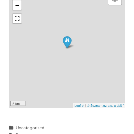
−
5 km
Leaflet
|
© Seznam.cz a.s. a další
Uncategorized