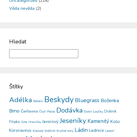
Uncategorized
(214)
Věda nevěda
(2)
Hledat
Štítky
Beskydy
Adélka
Bluegrass
Boženka
Běhání
Dodávka
Brno
Čerňavina
Drátník
Dolní Loučky
Čtyři Palice
Jeseníky
Kamenitý
Kolo
Javorový
Filipka
Gita
Hraničky
Ládin
Koronavirus
Lednice
Kralický Sněžník
Krušné hory
Lezení