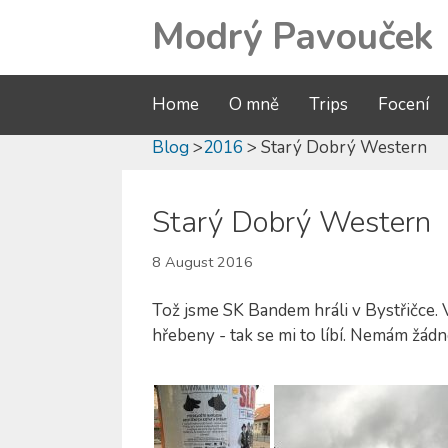
Modrý Pavouček
Home
O mně
Trips
Focení
Blog
>
2016
> Starý Dobrý Western
Starý Dobrý Western
8 August 2016
Tož jsme SK Bandem hráli v Bystřičce.
hřebeny - tak se mi to líbí. Nemám žád