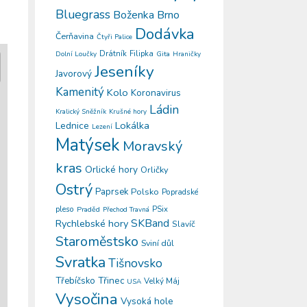
Bluegrass
Boženka
Brno
Dodávka
Čerňavina
Čtyři Palice
Drátník
Filipka
Gita
Dolní Loučky
Hraničky
Jeseníky
Javorový
Kamenitý
Kolo
Koronavirus
Ládin
Kralický Sněžník
Krušné hory
Lokálka
Lednice
Lezení
Matýsek
Moravský
kras
Orlické hory
Orličky
Ostrý
Paprsek
Polsko
Popradské
pleso
PSix
Praděd
Přechod Travná
SKBand
Rychlebské hory
Slavíč
Staroměstsko
Sviní důl
Svratka
Tišnovsko
Třinec
Třebíčsko
Velký Máj
USA
Vysočina
Vysoká hole