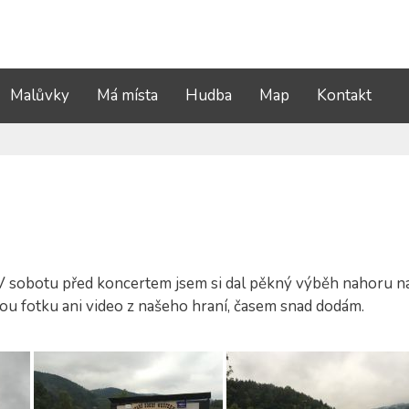
Malůvky
Má místa
Hudba
Map
Kontakt
 V sobotu před koncertem jsem si dal pěkný výběh nahoru n
nou fotku ani video z našeho hraní, časem snad dodám.