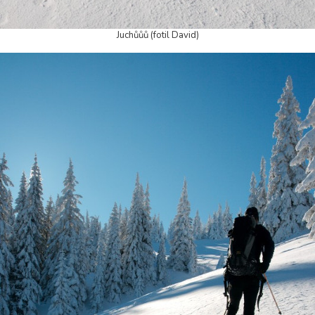
Juchůůů (fotil David)