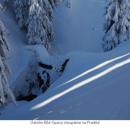
Údolím Bílé Opavy stoupáme na Praděd