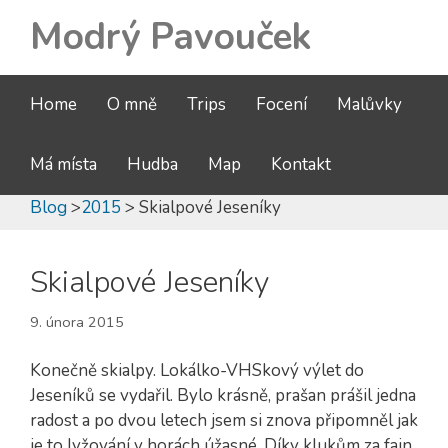
Modrý Pavouček
Home
O mně
Trips
Focení
Malůvky
Má místa
Hudba
Map
Kontakt
Blog
>
2015
> Skialpové Jeseníky
Skialpové Jeseníky
9. února 2015
Konečně skialpy. Lokálko-VHSkový výlet do
Jeseníků se vydařil. Bylo krásně, prašan prášil jedna
radost a po dvou letech jsem si znova připomněl jak
je to lyžování v horách úžasné. Díky klukům za fajn