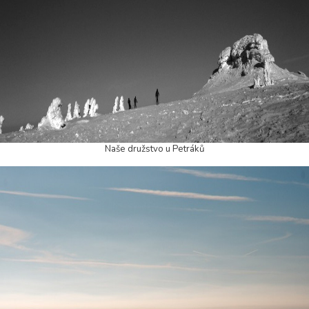
Naše družstvo u Petráků