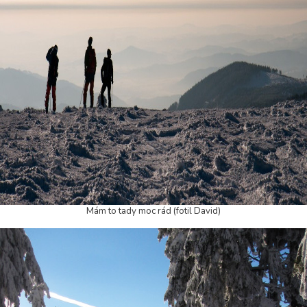
Mám to tady moc rád (fotil David)