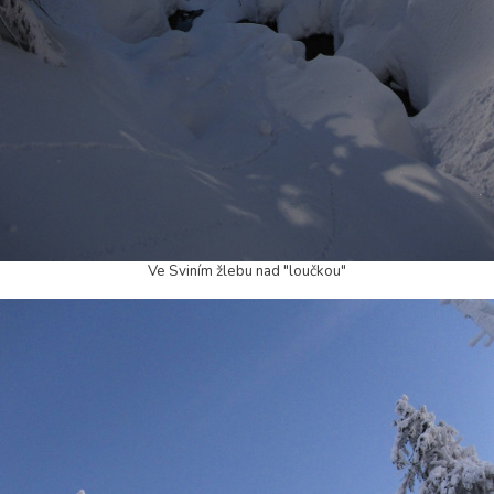
Ve Sviním žlebu nad "loučkou"