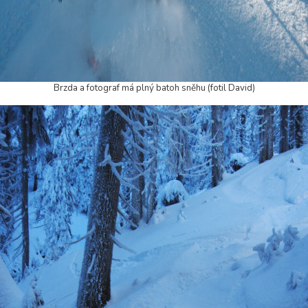
Brzda a fotograf má plný batoh sněhu (fotil David)