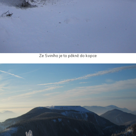
Ze Sviního je to pěkně do kopce