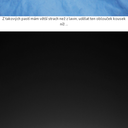
Z takových pastí mám větší strach než z lavin, udělat ten oblouček kousek
níž ...