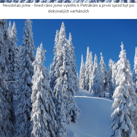
Neodolali jsme - hned ráno jsme vyběhli k Petrákům a první sjezd byl po
dokonalých varháncích