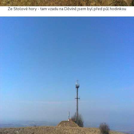
Ze Stolové hory - tam vzadu na Děvíně jsem byl před půl hodinkou