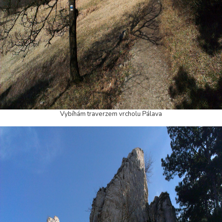
Vybíhám traverzem vrcholu Pálava