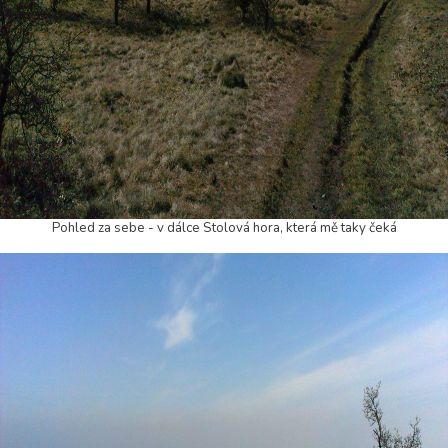
Pohled za sebe - v dálce Stolová hora, která mě taky čeká