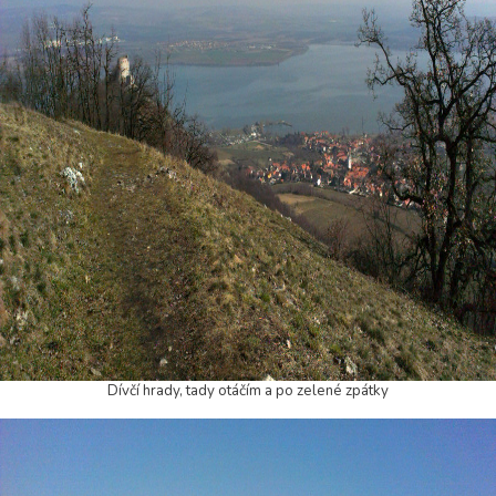
Dívčí hrady, tady otáčím a po zelené zpátky