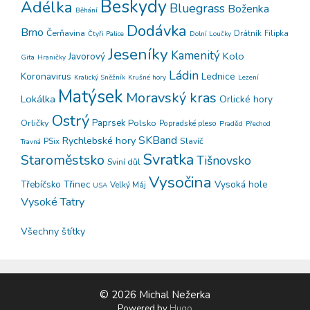
Beskydy
Adélka
Bluegrass
Boženka
Běhání
Dodávka
Brno
Čerňavina
Drátník
Filipka
Čtyři Palice
Dolní Loučky
Jeseníky
Kamenitý
Kolo
Javorový
Gita
Hraničky
Ládin
Koronavirus
Lednice
Kralický Sněžník
Krušné hory
Lezení
Matýsek
Moravský kras
Lokálka
Orlické hory
Ostrý
Orličky
Paprsek
Polsko
Popradské pleso
Praděd
Přechod
SKBand
Rychlebské hory
PSix
Slavíč
Travná
Svratka
Staroměstsko
Tišnovsko
Sviní důl
Vysočina
Třinec
Vysoká hole
Třebíčsko
Velký Máj
USA
Vysoké Tatry
Všechny štítky
© 2026 Michal Nežerka
Powered by
Hugo