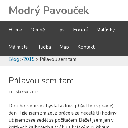
Modrý Pavouček
Home
O mně
Trips
Focení
Malůvky
Má místa
Hudba
Map
Kontakt
Blog
>
2015
> Pálavou sem tam
Pálavou sem tam
10. března 2015
Dlouho jsem se chystal a dnes přišel ten správný
den. Tiše jsem zmizel z práce a za necelé tři hodiny
už jsem zase seděl za počítačem. Běžel jsem jen v
krátkých kalhotech a tričku s krátkým rukávem.