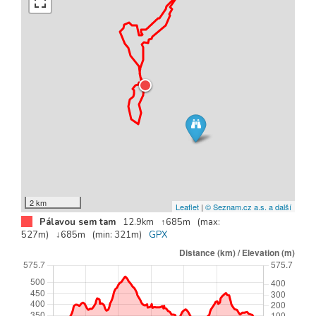
2 km
Leaflet
|
© Seznam.cz a.s. a další
Pálavou sem tam
12.9km
↑685m
(max:
527m)
↓685m
(min: 321m)
GPX