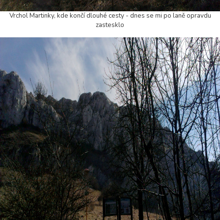
Vrchol Martinky, kde končí dlouhé cesty - dnes se mi po laně opravdu
zastesklo