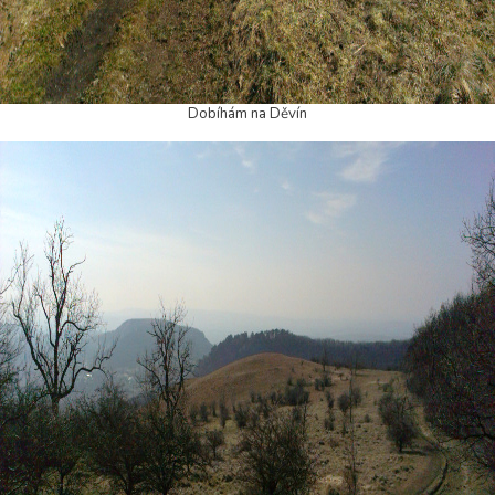
Dobíhám na Děvín