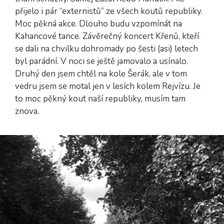
přijelo i pár “externistů” ze všech koutů republiky.
Moc pěkná akce. Dlouho budu vzpomínát na
Kahancové tance. Závěrečný koncert Křenů, kteří
se dali na chvilku dohromady po šesti (asi) letech
byl parádní. V noci se ještě jamovalo a usínalo.
Druhý den jsem chtěl na kole Šerák, ale v tom
vedru jsem se motal jen v lesích kolem Rejvízu. Je
to moc pěkný kout naší republiky, musím tam
znova.