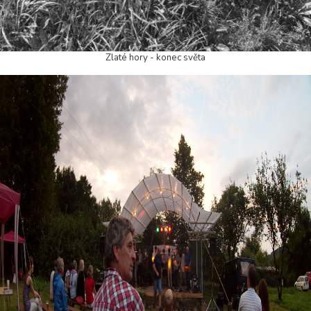
Zlaté hory - konec světa