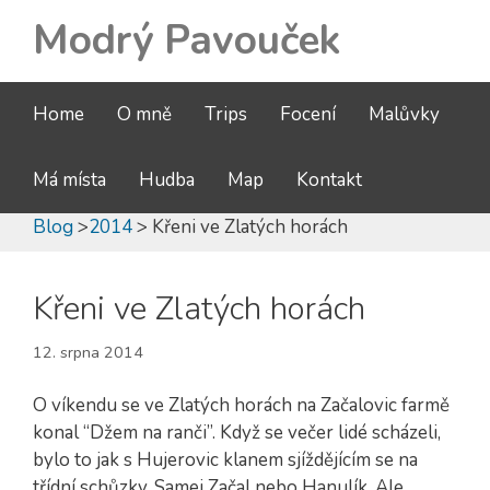
Modrý Pavouček
Home
O mně
Trips
Focení
Malůvky
Má místa
Hudba
Map
Kontakt
Blog
>
2014
> Křeni ve Zlatých horách
Křeni ve Zlatých horách
12. srpna 2014
O víkendu se ve Zlatých horách na Začalovic farmě
konal “Džem na ranči”. Když se večer lidé scházeli,
bylo to jak s Hujerovic klanem sjíždějícím se na
třídní schůzky. Samej Začal nebo Hanulík. Ale