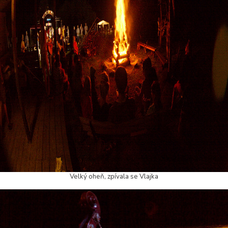
Velký oheň, zpívala se Vlajka