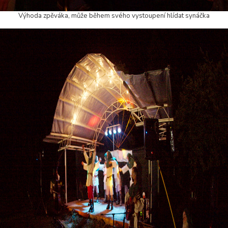
Výhoda zpěváka, může během svého vystoupení hlídat synáčka