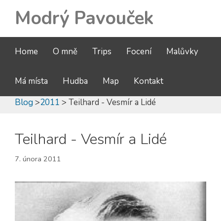
Modrý Pavouček
Home
O mně
Trips
Focení
Malůvky
Má místa
Hudba
Map
Kontakt
Blog
>
2011
> Teilhard - Vesmír a Lidé
Teilhard - Vesmír a Lidé
7. února 2011