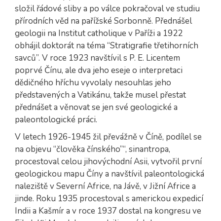
složil řádové sliby a po válce pokračoval ve studiu
přírodních věd na pařížské Sorbonně. Přednášel
geologii na Institut catholique v Paříži a 1922
obhájil doktorát na téma “Stratigrafie třetihorních
savců”. V roce 1923 navštívil s P. E. Licentem
poprvé Čínu, ale dva jeho eseje o interpretaci
dědičného hříchu vyvolaly nesouhlas jeho
představených a Vatikánu, takže musel přestat
přednášet a věnovat se jen své geologické a
paleontologické práci.
V letech 1926-1945 žil převážně v Číně, podílel se
na objevu “člověka čínského”“, sinantropa,
procestoval celou jihovýchodní Asii, vytvořil první
geologickou mapu Číny a navštívil paleontologická
naleziště v Severní Africe, na Jávě, v Jižní Africe a
jinde. Roku 1935 procestoval s americkou expedicí
Indii a Kašmír a v roce 1937 dostal na kongresu ve