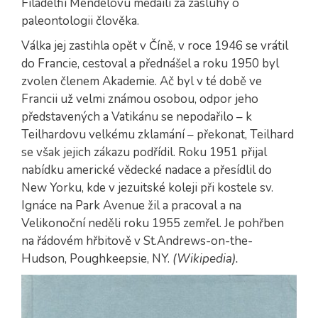
Filadelfii Mendelovu medaili za zásluhy o
paleontologii člověka.
Válka jej zastihla opět v Číně, v roce 1946 se vrátil
do Francie, cestoval a přednášel a roku 1950 byl
zvolen členem Akademie. Ač byl v té době ve
Francii už velmi známou osobou, odpor jeho
představených a Vatikánu se nepodařilo – k
Teilhardovu velkému zklamání – překonat, Teilhard
se však jejich zákazu podřídil. Roku 1951 přijal
nabídku americké vědecké nadace a přesídlil do
New Yorku, kde v jezuitské koleji při kostele sv.
Ignáce na Park Avenue žil a pracoval a na
Velikonoční neděli roku 1955 zemřel. Je pohřben
na řádovém hřbitově v St.Andrews-on-the-
Hudson, Poughkeepsie, NY.
(Wikipedia).