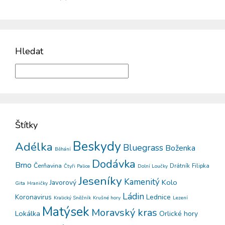
Hledat
Štítky
Beskydy
Adélka
Bluegrass
Boženka
Běhání
Dodávka
Brno
Čerňavina
Drátník
Filipka
Čtyři Palice
Dolní Loučky
Jeseníky
Kamenitý
Kolo
Javorový
Gita
Hraničky
Ládin
Koronavirus
Lednice
Kralický Sněžník
Krušné hory
Lezení
Matýsek
Moravský kras
Lokálka
Orlické hory