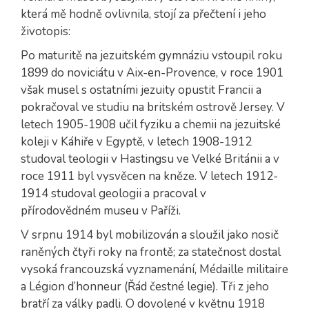
která mě hodně ovlivnila, stojí za přečtení i jeho
životopis:
Po maturitě na jezuitském gymnáziu vstoupil roku
1899 do noviciátu v Aix-en-Provence, v roce 1901
však musel s ostatními jezuity opustit Francii a
pokračoval ve studiu na britském ostrově Jersey. V
letech 1905-1908 učil fyziku a chemii na jezuitské
koleji v Káhiře v Egyptě, v letech 1908-1912
studoval teologii v Hastingsu ve Velké Británii a v
roce 1911 byl vysvěcen na kněze. V letech 1912-
1914 studoval geologii a pracoval v
přírodovědném museu v Paříži.
V srpnu 1914 byl mobilizován a sloužil jako nosič
raněných čtyři roky na frontě; za statečnost dostal
vysoká francouzská vyznamenání, Médaille militaire
a Légion d’honneur (Řád čestné legie). Tři z jeho
bratří za války padli. O dovolené v květnu 1918