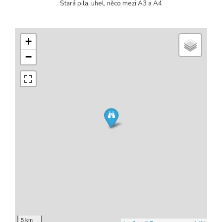
Stará pila, uhel, něco mezi A3 a A4
+
−
5 km