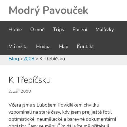
Modrý Pavouček
Home
O mně
Trips
Focení
Malůvky
Má místa
Hudba
Map
Kontakt
Blog
>
2008
> K Třebíčsku
K Třebíčsku
2. září 2008
Včera jsme s Lubošem Povidlákem chvilku
vzpomínali na staré časy, kdy jsem prej ještě fotil
optimistické, neumělecké a barevné dokumentární
obrázky. Časy se mění. Čím dál více mě přitahují