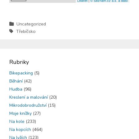
Leaflet
|
© Seznam.cz a.s. a další
Uncategorized
Třebíčsko
Rubriky
Bikepacking
(5)
Běhání
(42)
Hudba
(96)
Kreslení a malování
(20)
Mikrodobrodružství
(15)
Moje knížky
(27)
Na kole
(233)
Na kopcích
(464)
Na lyžích
(123)