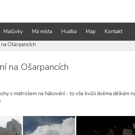
Malůvky
Má místa
Hudba
Map
Kontakt
 na Ošarpancích
ní na Ošarpancích
ohy s matrošem na hákování - to vše kvůli dvěma délkám n
.