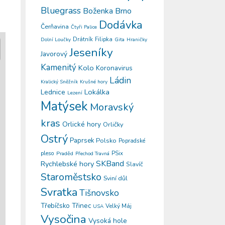
Bluegrass
Boženka
Brno
Dodávka
Čerňavina
Čtyři Palice
Drátník
Filipka
Gita
Dolní Loučky
Hraničky
Jeseníky
Javorový
Kamenitý
Kolo
Koronavirus
Ládin
Kralický Sněžník
Krušné hory
Lokálka
Lednice
Lezení
Matýsek
Moravský
kras
Orlické hory
Orličky
Ostrý
Paprsek
Polsko
Popradské
pleso
PSix
Praděd
Přechod Travná
SKBand
Rychlebské hory
Slavíč
Staroměstsko
Sviní důl
Svratka
Tišnovsko
Třinec
Třebíčsko
Velký Máj
USA
Vysočina
Vysoká hole