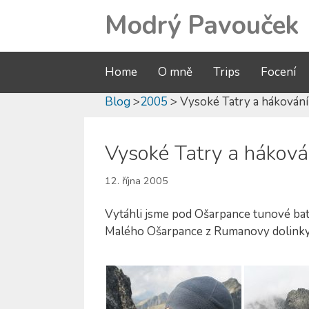
Modrý Pavouček
Home
O mně
Trips
Focení
Blog
>
2005
> Vysoké Tatry a hákování
Vysoké Tatry a háková
12. října 2005
Vytáhli jsme pod Ošarpance tunové bat
Malého Ošarpance z Rumanovy dolinky