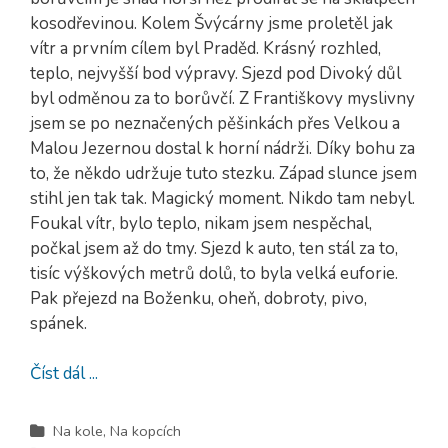
kosodřevinou. Kolem Švýcárny jsme proletěl jak
vítr a prvním cílem byl Praděd. Krásný rozhled,
teplo, nejvyšší bod výpravy. Sjezd pod Divoký důl
byl odměnou za to borůvčí. Z Františkovy myslivny
jsem se po neznačených pěšinkách přes Velkou a
Malou Jezernou dostal k horní nádrži. Díky bohu za
to, že někdo udržuje tuto stezku. Západ slunce jsem
stihl jen tak tak. Magický moment. Nikdo tam nebyl.
Foukal vítr, bylo teplo, nikam jsem nespěchal,
počkal jsem až do tmy. Sjezd k auto, ten stál za to,
tisíc výškových metrů dolů, to byla velká euforie.
Pak přejezd na Boženku, oheň, dobroty, pivo,
spánek.
Číst dál ...
Na kole
,
Na kopcích