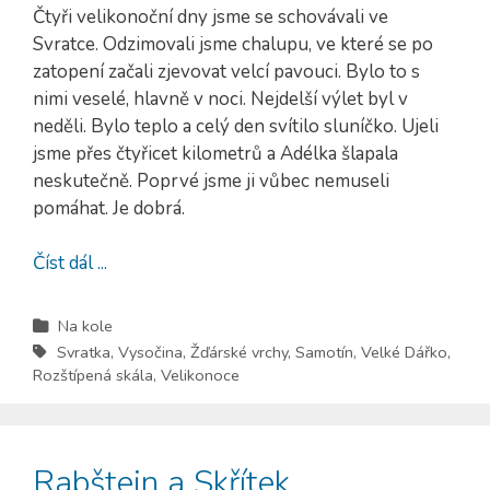
Čtyři velikonoční dny jsme se schovávali ve
Svratce. Odzimovali jsme chalupu, ve které se po
zatopení začali zjevovat velcí pavouci. Bylo to s
nimi veselé, hlavně v noci. Nejdelší výlet byl v
neděli. Bylo teplo a celý den svítilo sluníčko. Ujeli
jsme přes čtyřicet kilometrů a Adélka šlapala
neskutečně. Poprvé jsme ji vůbec nemuseli
pomáhat. Je dobrá.
Číst dál ...
Na kole
Svratka
,
Vysočina
,
Žďárské vrchy
,
Samotín
,
Velké Dářko
,
Rozštípená skála
,
Velikonoce
Rabštejn a Skřítek