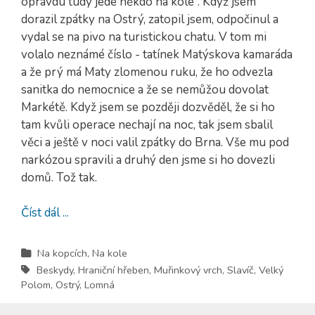
opravdu tudy jede někdo na kole”. Když jsem
dorazil zpátky na Ostrý, zatopil jsem, odpočinul a
vydal se na pivo na turistickou chatu. V tom mi
volalo neznámé číslo - tatínek Matýskova kamaráda
a že prý má Maty zlomenou ruku, že ho odvezla
sanitka do nemocnice a že se nemůžou dovolat
Markétě. Když jsem se později dozvěděl, že si ho
tam kvůli operace nechají na noc, tak jsem sbalil
věci a ještě v noci valil zpátky do Brna. Vše mu pod
narkózou spravili a druhý den jsme si ho dovezli
domů. Tož tak.
Číst dál ...
Na kopcích
,
Na kole
Beskydy
,
Hraniční hřeben
,
Muřinkový vrch
,
Slavíč
,
Velký
Polom
,
Ostrý
,
Lomná