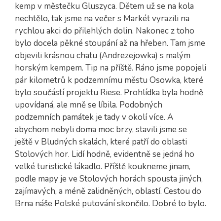
kemp v městečku Gluszyca. Dětem už se na kola
nechtělo, tak jsme na večer s Markét vyrazili na
rychlou akci do přilehlých dolin. Nakonec z toho
bylo docela pěkné stoupání až na hřeben. Tam jsme
objevili krásnou chatu (Andrezejowka) s malým
horským kempem. Tip na příště. Ráno jsme popojeli
pár kilometrů k podzemnímu městu Osowka, které
bylo součástí projektu Riese. Prohlídka byla hodně
upovídaná, ale mně se líbila. Podobných
podzemních památek je tady v okolí více. A
abychom nebyli doma moc brzy, stavili jsme se
ještě v Bludných skalách, které patří do oblasti
Stolových hor. Lidí hodně, evidentně se jedná ho
velké turistické lákadlo. Příště koukneme jinam,
podle mapy je ve Stolových horách spousta jiných,
zajímavých, a méně zalidněných, oblastí. Cestou do
Brna náše Polské putování skončilo. Dobré to bylo.