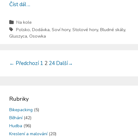
Číst dál ...
Na kole
Polsko
,
Dodávka
,
Soví hory
,
Stolové hory
,
Bludné skály
,
Gluszyca
,
Osowka
←
Předchozí
1
2
24
Další
→
Rubriky
Bikepacking
(5)
Běhání
(42)
Hudba
(96)
Kreslení a malování
(20)