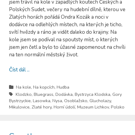
jsem trávil na kole v zapadlých koutech Českých a
Polských Sudet, večery na hudební dílně, kterou ve
Zlatých horách pořádá Ondra Kozák a noci v
dodávce na odlehlých místech, na kterých je ticho,
svítí hvězdy a ráno je vidět daleko do krajiny. Na
kole jsem se podíval na spoutsty míst, o kterých
jsem jen četl a bylo to úžasné zapomenout na chvíli
na ten normální městský život.
Číst dál ...
Na kole
,
Na kopcích
,
Hudba
Klodzko
,
Bluegrass
,
Dodávka
,
Bystrzyca Klodska
,
Gory
Bystrzyckie
,
Lasowka
,
Nysa
,
Osoblažsko
,
Glucholazy
,
Mikulovice
,
Zlaté hory
,
Horní údolí
,
Muzeum Lichkov
,
Polsko