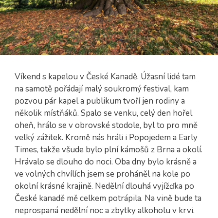
Víkend s kapelou v České Kanadě. Úžasní lidé tam
na samotě pořádají malý soukromý festival, kam
pozvou pár kapel a publikum tvoří jen rodiny a
několik místňáků. Spalo se venku, celý den hořel
oheň, hrálo se v obrovské stodole, byl to pro mně
velký zážitek. Kromě nás hráli i Popojedem a Early
Times, takže všude bylo plní kámošů z Brna a okolí.
Hrávalo se dlouho do noci. Oba dny bylo krásně a
ve volných chvílích jsem se proháněl na kole po
okolní krásné krajině. Nedělní dlouhá vyjížďka po
České kanadě mě celkem potrápila. Na vině bude ta
neprospaná nedělní noc a zbytky alkoholu v krvi.