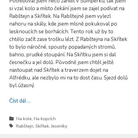
Potřeboval jsem něco zařídit v Šumperku, tak jsem
si vzal kolo a místo čekání jsem se zajel podívat na
Rabštejn a Skřítek. Na Rabštejně jsem vylezl
nahoru na skály, kde jsem mlsně pokukoval po
lesknoucích se borhácích. Tento rok už by to
chtělo začít zase trošku lézt. Z Rabštejna na Skřítek
to bylo náročné, spousty popadaných stromů,
bahno, prudké stoupání. Na Skřítku jsem si dal
česnečku a jel dolů. Původně jsem chtěl ještě
nastoupat nad Skřítek a traverzem dojet na
Alfrédku, ale nezbylo mi na to dost času. Sjezd dolů
byl úžasný.
Číst dál ...
Na kole
,
Na kopcích
Rabštejn
,
Skřítek
,
Jeseníky