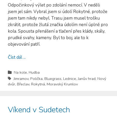
Odpočinkový výlet po zdolání nemocí. V neděli
jsem jel sám. Vybral jsem si údolí Rokytné, protože
jsem tam nikdy nebyl. Trasu jsem musel trošku
zkrátit, protože žlutá značka údolím není úplně pro
kola. Spousta přenášení a tlačení přes klády, skály,
prudké svahy, kameny. Byl to boj, ale to k
objevování patří.
Číst dál ...
Na kole
,
Hudba
Jimramov
,
Polička
,
Bluegrass
,
Lednice
,
Janův hrad
,
Nový
dvůr
,
Břeclav
,
Rokytná
,
Moravský Krumlov
Víkend v Sudetech