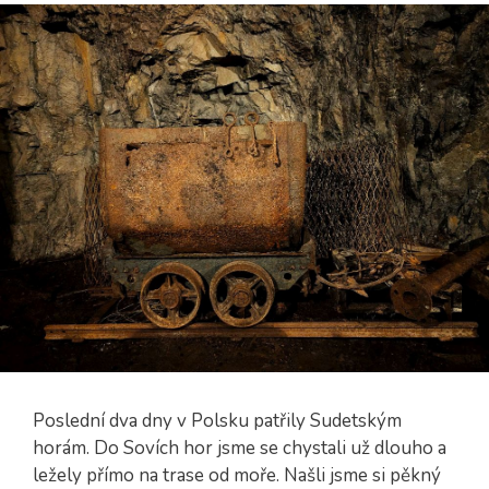
Poslední dva dny v Polsku patřily Sudetským
horám. Do Sovích hor jsme se chystali už dlouho a
ležely přímo na trase od moře. Našli jsme si pěkný