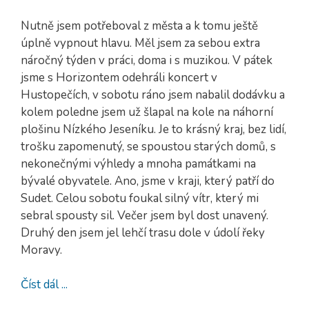
Nutně jsem potřeboval z města a k tomu ještě
úplně vypnout hlavu. Měl jsem za sebou extra
náročný týden v práci, doma i s muzikou. V pátek
jsme s Horizontem odehráli koncert v
Hustopečích, v sobotu ráno jsem nabalil dodávku a
kolem poledne jsem už šlapal na kole na náhorní
plošinu Nízkého Jeseníku. Je to krásný kraj, bez lidí,
trošku zapomenutý, se spoustou starých domů, s
nekonečnými výhledy a mnoha památkami na
bývalé obyvatele. Ano, jsme v kraji, který patří do
Sudet. Celou sobotu foukal silný vítr, který mi
sebral spousty sil. Večer jsem byl dost unavený.
Druhý den jsem jel lehčí trasu dole v údolí řeky
Moravy.
Číst dál ...