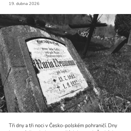
19. dubna 2026
Tři dny a tři noci v Česko-polském pohraničí. Dny