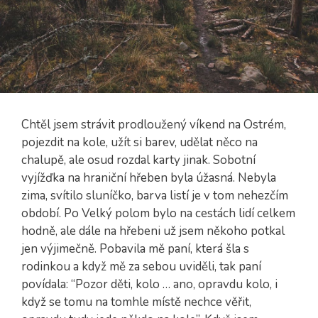
Chtěl jsem strávit prodloužený víkend na Ostrém,
pojezdit na kole, užít si barev, udělat něco na
chalupě, ale osud rozdal karty jinak. Sobotní
vyjížďka na hraniční hřeben byla úžasná. Nebyla
zima, svítilo sluníčko, barva listí je v tom nehezčím
období. Po Velký polom bylo na cestách lidí celkem
hodně, ale dále na hřebeni už jsem někoho potkal
jen výjimečně. Pobavila mě paní, která šla s
rodinkou a když mě za sebou uviděli, tak paní
povídala: “Pozor děti, kolo … ano, opravdu kolo, i
když se tomu na tomhle místě nechce věřit,