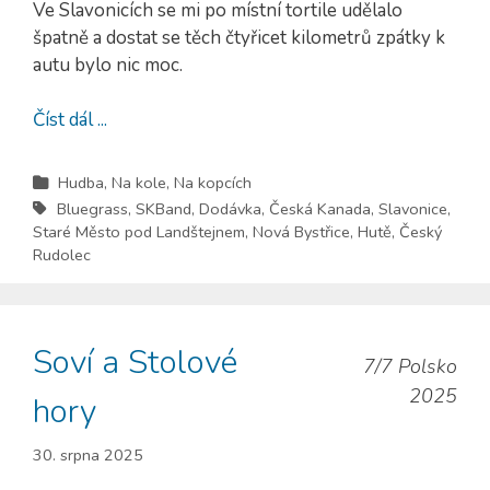
Ve Slavonicích se mi po místní tortile udělalo
špatně a dostat se těch čtyřicet kilometrů zpátky k
autu bylo nic moc.
Číst dál ...
Hudba
,
Na kole
,
Na kopcích
Bluegrass
,
SKBand
,
Dodávka
,
Česká Kanada
,
Slavonice
,
Staré Město pod Landštejnem
,
Nová Bystřice
,
Hutě
,
Český
Rudolec
Soví a Stolové
7/7 Polsko
2025
hory
30. srpna 2025