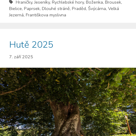
Hraničky
,
Jeseníky
,
Rychlebské hory
,
Boženka
,
Brousek
,
Bielice
,
Paprsek
,
Dlouhé stráně
,
Praděd
,
Švýcárna
,
Velká
Jezerná
,
Františkova myslivna
Hutě 2025
7. září 2025