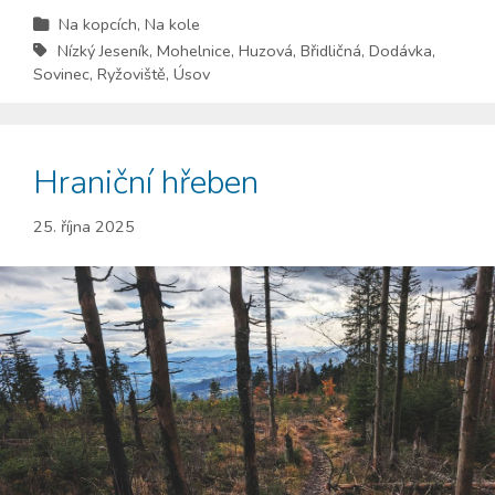
Na kopcích
,
Na kole
Nízký Jeseník
,
Mohelnice
,
Huzová
,
Břidličná
,
Dodávka
,
Sovinec
,
Ryžoviště
,
Úsov
Hraniční hřeben
25. října 2025