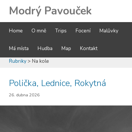
Modrý Pavouček
Home
O mně
Trips
Focení
Malůvky
Má místa
Hudba
Map
Kontakt
Rubriky
> Na kole
Polička, Lednice, Rokytná
26. dubna 2026