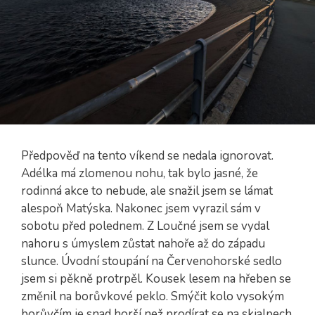
Předpověď na tento víkend se nedala ignorovat.
Adélka má zlomenou nohu, tak bylo jasné, že
rodinná akce to nebude, ale snažil jsem se lámat
alespoň Matýska. Nakonec jsem vyrazil sám v
sobotu před polednem. Z Loučné jsem se vydal
nahoru s úmyslem zůstat nahoře až do západu
slunce. Úvodní stoupání na Červenohorské sedlo
jsem si pěkně protrpěl. Kousek lesem na hřeben se
změnil na borůvkové peklo. Smýčit kolo vysokým
borůvčím je snad horší než prodírat se na skialpech