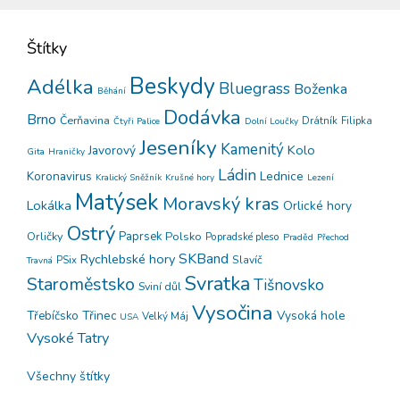
Štítky
Beskydy
Adélka
Bluegrass
Boženka
Běhání
Dodávka
Brno
Čerňavina
Drátník
Filipka
Čtyři Palice
Dolní Loučky
Jeseníky
Kamenitý
Kolo
Javorový
Gita
Hraničky
Ládin
Koronavirus
Lednice
Kralický Sněžník
Krušné hory
Lezení
Matýsek
Moravský kras
Lokálka
Orlické hory
Ostrý
Orličky
Paprsek
Polsko
Popradské pleso
Praděd
Přechod
SKBand
Rychlebské hory
PSix
Slavíč
Travná
Svratka
Staroměstsko
Tišnovsko
Sviní důl
Vysočina
Třinec
Vysoká hole
Třebíčsko
Velký Máj
USA
Vysoké Tatry
Všechny štítky