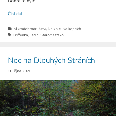
Dobré to bylo.
Číst dál ...
Mikrodobrodružství
,
Na kole
,
Na kopcích
Boženka
,
Ládin
,
Staroměstsko
Noc na Dlouhých Stráních
16. října 2020