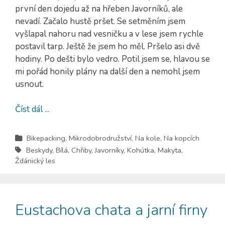
první den dojedu až na hřeben Javorníků, ale
nevadí. Začalo hustě pršet. Se setměním jsem
vyšlapal nahoru nad vesničku a v lese jsem rychle
postavil tarp. Ještě že jsem ho měl. Pršelo asi dvě
hodiny. Po dešti bylo vedro. Potil jsem se, hlavou se
mi pořád honily plány na další den a nemohl jsem
usnout.
Číst dál ...
Bikepacking
,
Mikrodobrodružství
,
Na kole
,
Na kopcích
Beskydy
,
Bílá
,
Chřiby
,
Javorníky
,
Kohútka
,
Makyta
,
Ždánický les
Eustachova chata a jarní firny