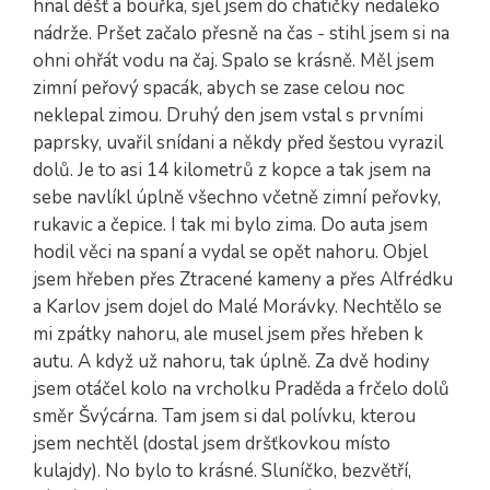
hnal déšť a bouřka, sjel jsem do chatičky nedaleko
nádrže. Pršet začalo přesně na čas - stihl jsem si na
ohni ohřát vodu na čaj. Spalo se krásně. Měl jsem
zimní peřový spacák, abych se zase celou noc
neklepal zimou. Druhý den jsem vstal s prvními
paprsky, uvařil snídani a někdy před šestou vyrazil
dolů. Je to asi 14 kilometrů z kopce a tak jsem na
sebe navlíkl úplně všechno včetně zimní peřovky,
rukavic a čepice. I tak mi bylo zima. Do auta jsem
hodil věci na spaní a vydal se opět nahoru. Objel
jsem hřeben přes Ztracené kameny a přes Alfrédku
a Karlov jsem dojel do Malé Morávky. Nechtělo se
mi zpátky nahoru, ale musel jsem přes hřeben k
autu. A když už nahoru, tak úplně. Za dvě hodiny
jsem otáčel kolo na vrcholku Praděda a frčelo dolů
směr Švýcárna. Tam jsem si dal polívku, kterou
jsem nechtěl (dostal jsem dršťkovkou místo
kulajdy). No bylo to krásné. Sluníčko, bezvětří,