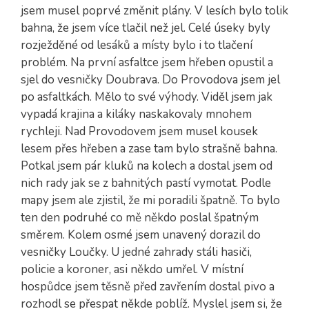
jsem musel poprvé změnit plány. V lesích bylo tolik
bahna, že jsem více tlačil než jel. Celé úseky byly
rozježděné od lesáků a místy bylo i to tlačení
problém. Na první asfaltce jsem hřeben opustil a
sjel do vesničky Doubrava. Do Provodova jsem jel
po asfaltkách. Mělo to své výhody. Viděl jsem jak
vypadá krajina a kiláky naskakovaly mnohem
rychleji. Nad Provodovem jsem musel kousek
lesem přes hřeben a zase tam bylo strašně bahna.
Potkal jsem pár kluků na kolech a dostal jsem od
nich rady jak se z bahnitých pastí vymotat. Podle
mapy jsem ale zjistil, že mi poradili špatně. To bylo
ten den podruhé co mě někdo poslal špatným
směrem. Kolem osmé jsem unavený dorazil do
vesničky Loučky. U jedné zahrady stáli hasiči,
policie a koroner, asi někdo umřel. V místní
hospůdce jsem těsně před zavřením dostal pivo a
rozhodl se přespat někde poblíž. Myslel jsem si, že