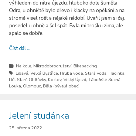
výhledem do nitra újezdu, hluboko dole šuměla
Odra, u ohniště bylo dřevo i klacky na opékání a na
stromě visel rošt a nějaké nádobí. Uvařil jsem si čaj,
poseděl u ohně a šel spát. Byla mi trošku zima, ale
spalo se dobře.
Číst dál ...
Na kole
,
Mikrodobrodružství
,
Bikepacking
Libavá
,
Velká Bystřice
,
Hrubá voda
,
Stará voda
,
Hadinka
,
Důl Staré Oldřůvky
,
Kozlov
,
Velký Újezd
,
Tábořiště Suchá
Louka
,
Olomouc
,
Bělá (bývalá obec)
Jelení studánka
25. března 2022