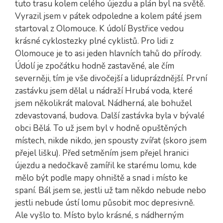
tuto trasu kolem celého újezdu a plán byl na světě.
Vyrazil jsem v pátek odpoledne a kolem páté jsem
startoval z Olomouce. K údolí Bystřice vedou
krásné cyklostezky plné cyklistů. Pro lidi z
Olomouce je to asi jeden hlavních tahů do přírody.
Údolí je zpočátku hodně zastavěné, ale čím
severněji, tím je vše divočejší a liduprázdnější. První
zastávku jsem dělal u nádraží Hrubá voda, které
jsem několikrát maloval. Nádherná, ale bohužel
zdevastovaná, budova. Další zastávka byla v bývalé
obci Bělá. To už jsem byl v hodně opuštěných
místech, nikde nikdo, jen spousty zvířat (skoro jsem
přejel lišku). Před setměním jsem přejel hranici
újezdu a nedočkavě zamířil ke starému lomu, kde
mělo být podle mapy ohniště a snad i místo ke
spaní. Bál jsem se, jestli už tam někdo nebude nebo
jestli nebude ústí lomu působit moc depresivně.
Ale vyšlo to. Místo bylo krásné, s nádherným