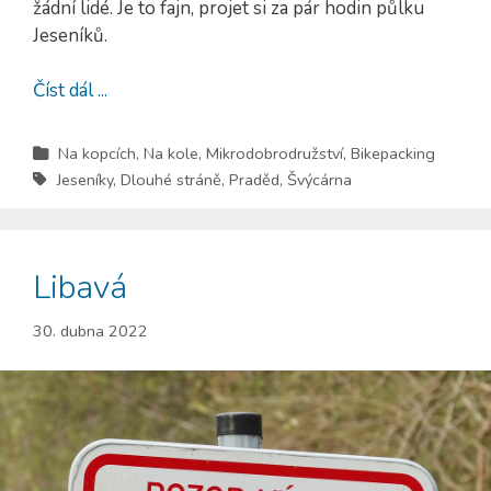
žádní lidé. Je to fajn, projet si za pár hodin půlku
Jeseníků.
Číst dál ...
Na kopcích
,
Na kole
,
Mikrodobrodružství
,
Bikepacking
Jeseníky
,
Dlouhé stráně
,
Praděd
,
Švýcárna
Libavá
30. dubna 2022