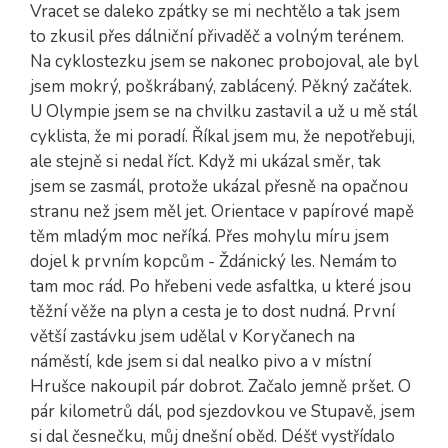
Vracet se daleko zpátky se mi nechtělo a tak jsem
to zkusil přes dálniční přivaděč a volným terénem.
Na cyklostezku jsem se nakonec probojoval, ale byl
jsem mokrý, poškrábaný, zablácený. Pěkný začátek.
U Olympie jsem se na chvilku zastavil a už u mě stál
cyklista, že mi poradí. Říkal jsem mu, že nepotřebuji,
ale stejně si nedal říct. Když mi ukázal směr, tak
jsem se zasmál, protože ukázal přesně na opačnou
stranu než jsem měl jet. Orientace v papírové mapě
těm mladým moc neříká. Přes mohylu míru jsem
dojel k prvním kopcům - Ždánický les. Nemám to
tam moc rád. Po hřebeni vede asfaltka, u které jsou
těžní věže na plyn a cesta je to dost nudná. První
větší zastávku jsem udělal v Koryčanech na
náměstí, kde jsem si dal nealko pivo a v místní
Hrušce nakoupil pár dobrot. Začalo jemně pršet. O
pár kilometrů dál, pod sjezdovkou ve Stupavě, jsem
si dal česnečku, můj dnešní oběd. Déšť vystřídalo