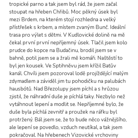
tropické parno a tak jsem byl rád, že jsem začal
stoupat na hřeben Chřibů. Moc pěkný úsek byl
mezi Brdem, na kterém stojí rozhledna a velký
přístřešek s krbem, a místem zvaným Bunč. Ideální
trasa pro výlet s dětmi. V Kudlovické dolině na mě
čekal první první nepříjemný úsek. Tlačil jsem kolo
prudce do kopce na Budačinu, brodil jsem se v
bahně, potil jsem se a žrali mě komáři. Naštěstí to
byl jen kousek. Ve Sptihněvu jsem křížil Baťův
kanál. Chvíli jsem pozoroval lodě projíždějící malým
zdymadlem a záviděl jim tu pohodičku na palubách
hausbótů. Nad Březolupy jsem píchl a s hrůzou
zjistil, že náhradní duše je píchlá taky. Nezbylo než
vytáhnout lepení a modlit se. Nepříjemné bylo, že
duše byla píchlá zevnitř a proužek na ráfku byl
protržený. Bál jsem se, že to bude něco vážnějšího,
ale lepení se povedlo, vzduch neutíkal, a tak jsem
pokračoval. Na hřebenech Vizovické vrchoviny