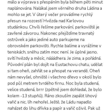
málo a výprava s přespáním byla během pěti minut
naplánována. Nalákal jsem věrného druha Ládina a
mohlo se jet. V úterý večer provádíme rychlý
přesun na rozcestí Hvězda nad Karlovou
studánkou. Chvíli řešíme parkování, parkoviště je
zavřené závorou. Nakonec přejíždíme travnatý
ostrůvek a jako jediné auto parkujeme na
obrovském parkovišti. Rychle balíme a vyrážíme v
teniskách, sněhu zatím moc není. Je úplné jasno,
svítí hvězdy a měsíc, nááádhera. Je zima, a pořádná.
Původní plán byl dojít na Eustachovu chatu, udělat
si tam oheň, zahřát se a přespat na verandě. Oheň
nám nevyšel, ohniště i všechno dřevo v okolí bylo
pod půl metrem tvrdého firnu. Noc byla studená,
velice studená, brrr (zpětně jsem dohledal, že bylo
kolem -13 stupňů). Ráno zkouším zapálit lihový
vařič a nic, líh nehořel. Ještě, že Láďu napadlo
naházet do lihu dřívka a papír a vařič oživil. Pak už