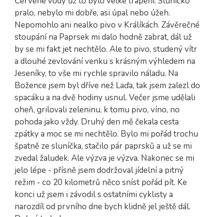
Červené vody už to bylo velké trápení. Sluníčko
pralo, nebylo mi dobře, asi úpal nebo úžeh.
Nepomohlo ani nealko pivo v Králíkách. Závěrečné
stoupání na Paprsek mi dalo hodně zabrat, dál už
by se mi fakt jet nechtělo. Ale to pivo, studený vítr
a dlouhé zevlování venku s krásným výhledem na
Jeseníky, to vše mi rychle spravilo náladu. Na
Božence jsem byl dříve než Laďa, tak jsem zalezl do
spacáku a na dvě hodiny usnul. Večer jsme udělali
oheň, grilovali zeleninu, k tomu pivo, víno, no
pohoda jako vždy. Druhý den mě čekala cesta
zpátky a moc se mi nechtělo. Bylo mi pořád trochu
špatně ze sluníčka, stačilo pár paprsků a už se mi
zvedal žaludek. Ale výzva je výzva. Nakonec se mi
jelo lépe - přísně jsem dodržoval jídelní a pitný
režim - co 20 kilometrů něco sníst pořád pít. Ke
konci už jsem i závodil s ostatními cyklisty a
narozdíl od prvního dne bych klidně jel ještě dál.