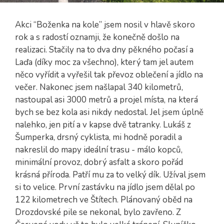
Akci “Boženka na kole” jsem nosil v hlavě skoro
rok a s radostí oznamji, že konečně došlo na
realizaci. Stačily na to dva dny pěkného počasí a
Laďa (díky moc za všechno), který tam jel autem
něco vyřídit a vyřešil tak převoz oblečení a jídlo na
večer. Nakonec jsem našlapal 340 kilometrů,
nastoupal asi 3000 metrů a projel místa, na která
bych se bez kola asi nikdy nedostal. Jel jsem úplně
nalehko, jen pití a v kapse dvě tatranky. Lukáš z
Šumperka, drsný cyklista, mi hodně poradil a
nakreslil do mapy ideální trasu - málo kopců,
minimální provoz, dobrý asfalt a skoro pořád
krásná příroda. Patří mu za to velký dík. Užíval jsem
si to velice. První zastávku na jídlo jsem dělal po
122 kilometrech ve Štítech. Plánovaný oběd na
Drozdovské pile se nekonal, bylo zavřeno. Z