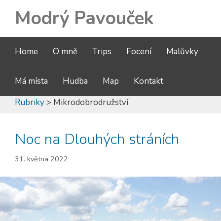
Modrý Pavouček
Home
O mně
Trips
Focení
Malůvky
Má místa
Hudba
Map
Kontakt
Rubriky
> Mikrodobrodružství
Noc na Dlouhých stráních
31. května 2022