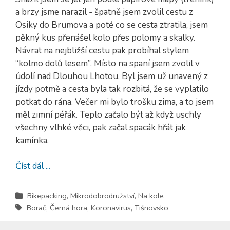
a brzy jsme narazil - špatně jsem zvolil cestu z
Osiky do Brumova a poté co se cesta ztratila, jsem
pěkný kus přenášel kolo přes polomy a skalky.
Návrat na nejbližší cestu pak probíhal stylem
“kolmo dolů lesem”. Místo na spaní jsem zvolil v
údolí nad Dlouhou Lhotou. Byl jsem už unavený z
jízdy potmě a cesta byla tak rozbitá, že se vyplatilo
potkat do rána. Večer mi bylo trošku zima, a to jsem
měl zimní péřák. Teplo začalo být až když uschly
všechny vlhké věci, pak začal spacák hřát jak
kamínka.
Číst dál ...
Bikepacking
,
Mikrodobrodružství
,
Na kole
Borač
,
Černá hora
,
Koronavirus
,
Tišnovsko