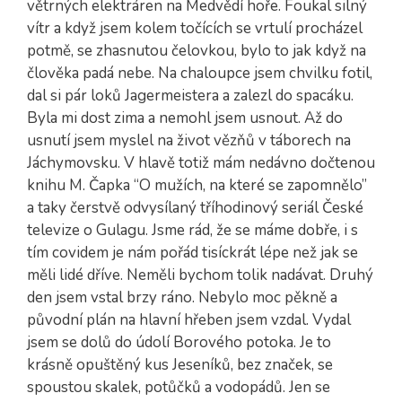
větrných elektráren na Medvědí hoře. Foukal silný
vítr a když jsem kolem točících se vrtulí procházel
potmě, se zhasnutou čelovkou, bylo to jak když na
člověka padá nebe. Na chaloupce jsem chvilku fotil,
dal si pár loků Jagermeistera a zalezl do spacáku.
Byla mi dost zima a nemohl jsem usnout. Až do
usnutí jsem myslel na život vězňů v táborech na
Jáchymovsku. V hlavě totiž mám nedávno dočtenou
knihu M. Čapka “O mužích, na které se zapomnělo”
a taky čerstvě odvysílaný tříhodinový seriál České
televize o Gulagu. Jsme rád, že se máme dobře, i s
tím covidem je nám pořád tisíckrát lépe než jak se
měli lidé dříve. Neměli bychom tolik nadávat. Druhý
den jsem vstal brzy ráno. Nebylo moc pěkně a
původní plán na hlavní hřeben jsem vzdal. Vydal
jsem se dolů do údolí Borového potoka. Je to
krásně opuštěný kus Jeseníků, bez značek, se
spoustou skalek, potůčků a vodopádů. Jen se