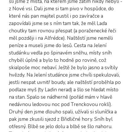
šli jsme z místa, na kterém jsme zatím nikdy nebyli -
z Nové vsi. Dali jsme si tam pivo v hospůdce, do
které nás pan majitel pustil i po zavíračce a
zapovídali jsme se s ním tam tak, že měl Laďa
choutky tam rovnou přespat (a poraženecké řeči
měl později i na Alfrédce). Naštěstí jsme neměli
peníze a museli jsme do lesů. Cesta na Jelení
studánku vedla po špinavém sněhu, místy sníh
chyběl úplně a bylo to hodně po rovině, což
skialpoše moc nebaví. Ještě že bylo jasno a svítily
hvězdy. Na Jelení studánce jsme chvíli spekulovali,
jestli nespat uvnitř boudy, ale naštěstí proběhla po
podlaze myš (ty Laďin nerad) a šlo se hledat místo
na stan. Spalo se nádherně (pořád mám v hlavě
nedávnou ledovou noc pod Trenckovou roklí).
Druhý den jsme dlouho spali, užívali si sluníčka a
pak jsme zkusili sjezd z Břidličné hory. Sníh byl
otřesný. Blbě se jelo dolu a blbě se šlo nahoru.