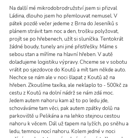
Na další mé mikrodobrodružství jsem si přizval
Ládina, dlouho jsem ho přemlouvat nemusel. V
pátek pozdě večer jedeme z Brna do Jeseníků s
plánem strávit tam noc a den, trošku polyžovat,
projít se po hřebenech, užít si sluníčka. Tentokrát
žádné boudy, tunely ani jiné přistřešky. Máme s
sebou stan a míříme na hlavní hřeben. V autě
dolaďujeme logistiku výpravy. Chceme se v sobotu
vrátit po sjezdovce do Koutů a mít tam někde auto.
Nechce se nám ale v noci šlapat z Koutů až na
hřeben. Zkoušíme taxíka, ale neklaplo to - 500kč za
cestu z Koutů na dolní nádrž se nám zdá moc.
Jedem autem nahoru kam až to po ledu jde,
schováváme tam věci, pak autem zpátky dolů na
parkoviště u Pelikána a na lehko stejnou cestou
nahoru k věcem. Dál už ťapem na lyžích, po sněhu a
ledu, temnou nocí nahoru. Kolem jedné v noci