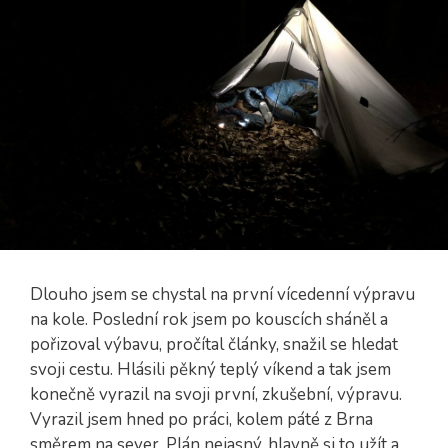
Dlouho jsem se chystal na první vícedenní výpravu
na kole. Poslední rok jsem po kouscích sháněl a
pořizoval výbavu, pročítal články, snažil se hledat
svoji cestu. Hlásili pěkný teplý víkend a tak jsem
konečně vyrazil na svoji první, zkušební, výpravu.
Vyrazil jsem hned po práci, kolem páté z Brna
směrem na sever. Plán nejasný, hlavně si to užít a