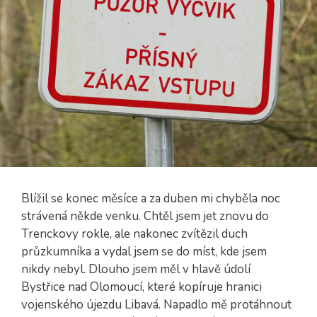
Blížil se konec měsíce a za duben mi chyběla noc
strávená někde venku. Chtěl jsem jet znovu do
Trenckovy rokle, ale nakonec zvítězil duch
průzkumníka a vydal jsem se do míst, kde jsem
nikdy nebyl. Dlouho jsem měl v hlavě údolí
Bystřice nad Olomoucí, které kopíruje hranici
vojenského újezdu Libavá. Napadlo mě protáhnout