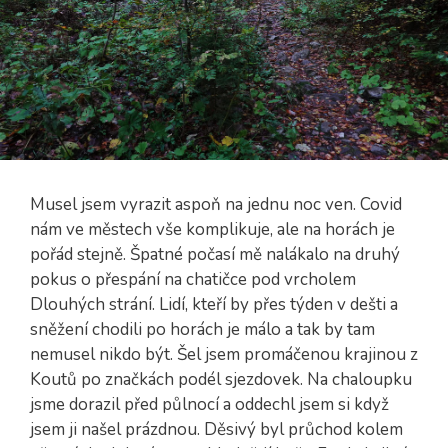
Musel jsem vyrazit aspoň na jednu noc ven. Covid
nám ve městech vše komplikuje, ale na horách je
pořád stejně. Špatné počasí mě nalákalo na druhý
pokus o přespání na chatičce pod vrcholem
Dlouhých strání. Lidí, kteří by přes týden v dešti a
sněžení chodili po horách je málo a tak by tam
nemusel nikdo být. Šel jsem promáčenou krajinou z
Koutů po značkách podél sjezdovek. Na chaloupku
jsme dorazil před půlnocí a oddechl jsem si když
jsem ji našel prázdnou. Děsivý byl průchod kolem