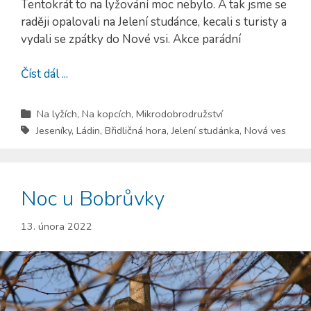
Tentokrát to na lyžování moc nebylo. A tak jsme se
raději opalovali na Jelení studánce, kecali s turisty a
vydali se zpátky do Nové vsi. Akce parádní
Číst dál ...
Na lyžích
,
Na kopcích
,
Mikrodobrodružství
Jeseníky
,
Ládin
,
Břidličná hora
,
Jelení studánka
,
Nová ves
Noc u Bobrůvky
13. února 2022