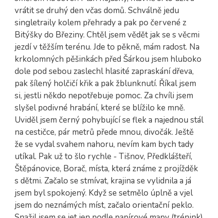
vrátit se druhý den včas domů. Schválně jedu
singletraily kolem přehrady a pak po červené z
Bitýšky do Březiny. Chtěl jsem vědět jak se s věcmi
jezdí v těžším terénu. Jde to pěkně, mám radost. Na
krkolomných pěšinkách před Šárkou jsem hluboko
dole pod sebou zaslechl hlasité zapraskání dřeva,
pak šílený holčičí křik a pak žblunknutí. Říkal jsem
si, jestli někdo nepotřebuje pomoc. Za chvíli jsem
slyšel podivné hrabání, které se blížilo ke mně.
Uviděl jsem černý pohybující se flek a najednou stál
na cestičce, pár metrů přede mnou, divočák. Ještě
že se vydal svahem nahoru, nevím kam bych tady
utíkal. Pak už to šlo rychle - Tišnov, Předklášteří,
Štěpánovice, Borač, místa, která známe z projížděk
s dětmi. Začalo se stmívat, krajina se vylidnila a já
jsem byl spokojený. Když se setmělo úplně a vjel
jsem do neznámých míst, začalo orientační peklo.
Snažil jsem se jet jen podle papírové mapy (trénink)