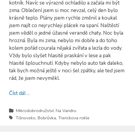
kotník. Navíc se výrazně ochladilo a začala mi být
zima. Oblečení jsem si moc nevzal, celý den bylo
krásně teplo. Plány jsem rychle změnil a koukal
jsem najít co nejrychleji plácek na spaní. Naštěstí
jsem věděl o jedné úžasné verandě chaty. Noc byla
hrozná. Byla mi zima, nebylo mi dobře a do toho
kolem pořád courala nějaká zvířata a lezla do vody.
Vždy bylo slyšet hlasité praskání v lese a pak
hlasité šplouchnutí. Kdyby nebylo auto tak daleko,
tak bych možná ještě v noci šel zpátky, ale teď jsem
rád, že jsem nevyměkl.
Číst dál ...
Mikrodobrodružství
,
Na Vandru
Tišnovsko
,
Bobrůvka
,
Trenckova rokle